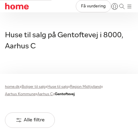
Få vurdering
Huse til salg på Gentoftevej i 8000,
Aarhus C
home.dk
Boliger til salg
Huse til salg
Region Midtjylland
Aarhus Kommune
Aarhus C
Gentoftevej
Alle filtre