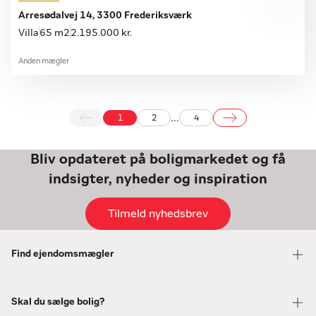
Arresødalvej 14, 3300 Frederiksværk
Villa
65 m2
2.195.000 kr.
Anden mægler
...
1
2
4
Bliv opdateret på boligmarkedet og få
indsigter, nyheder og inspiration
Tilmeld nyhedsbrev
Find ejendomsmægler
Skal du sælge bolig?