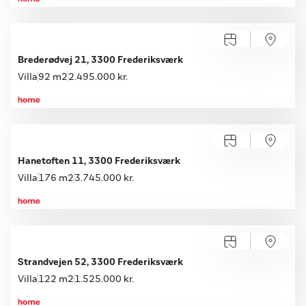
Åbent hus med tilmelding
Søndag 09.08, kl. 10.00-16.00
Brederødvej 21, 3300 Frederiksværk
Villa
92 m2
2.495.000 kr.
Hanetoften 11, 3300 Frederiksværk
Villa
176 m2
3.745.000 kr.
Strandvejen 52, 3300 Frederiksværk
Villa
122 m2
1.525.000 kr.