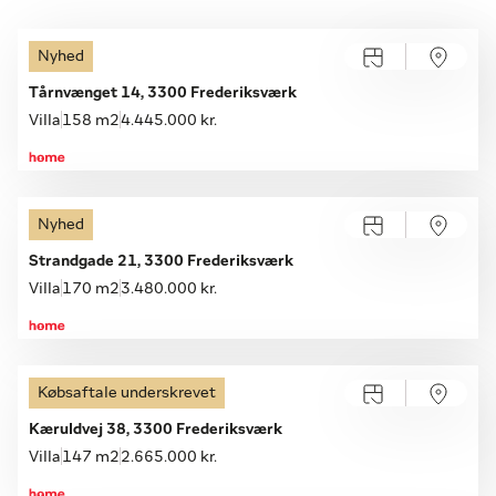
Nyhed
Tårnvænget 14, 3300 Frederiksværk
Villa
158 m2
4.445.000 kr.
Nyhed
Åbent hus med tilmelding
Søndag 09.08, kl. 12.00-13.00
Strandgade 21, 3300 Frederiksværk
Villa
170 m2
3.480.000 kr.
Købsaftale underskrevet
Kæruldvej 38, 3300 Frederiksværk
Villa
147 m2
2.665.000 kr.