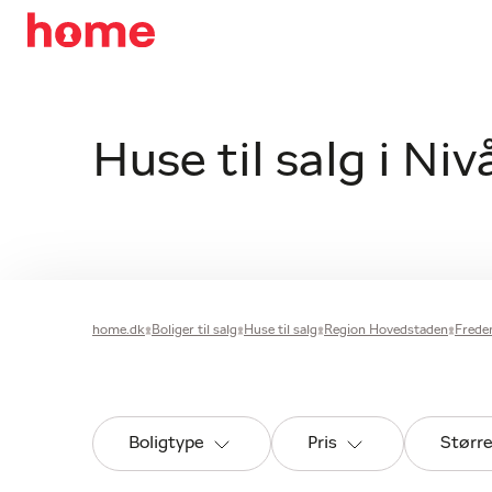
Huse til salg i Niv
home.dk
Boliger til salg
Huse til salg
Region Hovedstaden
Fred
Boligtype
Pris
Størr