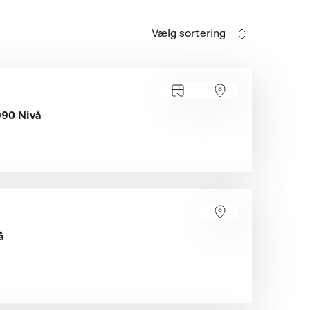
Vælg sortering
990 Nivå
å