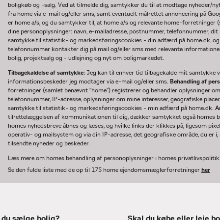
boligkøb og -salg. Ved at tilmelde dig, samtykker du til at modtage nyheder/
fra home via e-mail og/eller sms, samt eventuelt målrettet annoncering på Go
er home a/s, og du samtykker til, at home a/s og relevante home-forretninger 
dine personoplysninger: navn, e-mailadresse, postnummer, telefonnummer, dit b
samtykke til statistik- og markedsføringscookies - din adfærd på home.dk, og
telefonnummer kontakter dig på mail og/eller sms med relevante informationer 
bolig, projektsalg og - udlejning og nyt om boligmarkedet.
Tilbagekaldelse af samtykke:
Jeg kan til enhver tid tilbagekalde mit samtykke ve
informationsbeskeder jeg modtager via e-mail og/eller sms.
Behandling af per
forretninger (samlet benævnt "home") registrerer og behandler oplysninger o
telefonnummer, IP-adresse, oplysninger om mine interesser, geografiske placeri
samtykke til statistik- og markedsføringscookies - min adfærd på home.dk.
A
tilrettelæggelsen af kommunikationen til dig, dækker samtykket også homes bru
homes nyhedsbreve åbnes og læses, og hvilke links der klikkes på, ligesom pixe
operativ- og mailsystem og via din IP-adresse, det geografiske område, du er i, n
tilsendte nyheder og beskeder.
Læs mere om homes behandling af personoplysninger i homes privatlivspoliti
Se den fulde liste med de op til 175 home ejendomsmæglerforretninger
her
 du sælge bolig?
Skal du købe eller leje bo