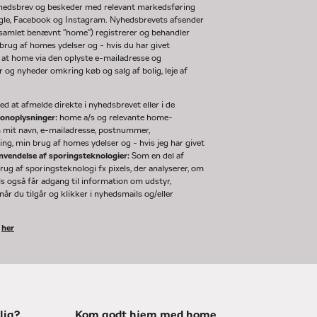
nyhedsbrev og beskeder med relevant markedsføring
ogle, Facebook og Instagram. Nyhedsbrevets afsender
(samlet benævnt "home") registrerer og behandler
rug af homes ydelser og - hvis du har givet
 at home via den oplyste e-mailadresse og
og nyheder omkring køb og salg af bolig, leje af
d at afmelde direkte i nyhedsbrevet eller i de
sonoplysninger:
home a/s og relevante home-
m mit navn, e-mailadresse, postnummer,
ng, min brug af homes ydelser og - hvis jeg har givet
nvendelse af sporingsteknologier:
Som en del af
g af sporingsteknologi fx pixels, der analyserer, om
ls også får adgang til information om udstyr,
år du tilgår og klikker i nyhedsmails og/eller
k
her
lig?
Kom godt hjem med home