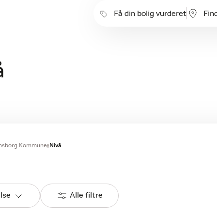
Få din bolig vurderet
Fin
å
ensborg Kommune
Nivå
else
Alle filtre