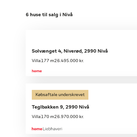
6 huse til salg i Nivå
Åbent hus med tilmelding
Søndag 09.08, kl. 10.15-10.45
Solvænget 4, Niverød, 2990 Nivå
Villa
177 m2
6.495.000 kr.
Købsaftale underskrevet
Teglbakken 9, 2990 Nivå
Villa
170 m2
6.970.000 kr.