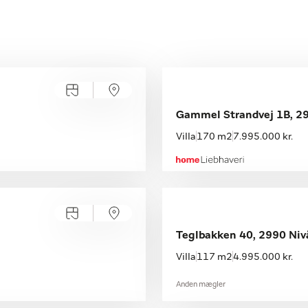
Gammel Strandvej 1B, 2
Villa
170 m2
7.995.000 kr.
Teglbakken 40, 2990 Niv
Villa
117 m2
4.995.000 kr.
Anden mægler