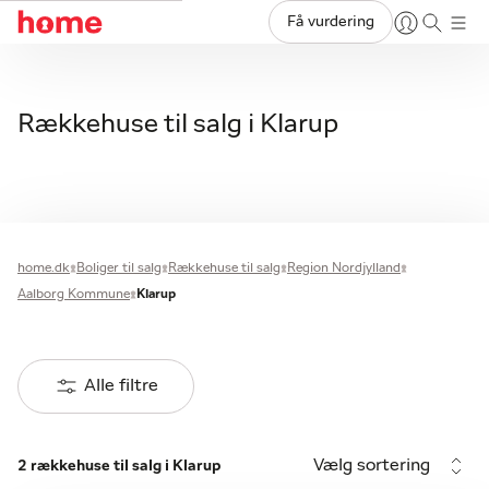
Få vurdering
Rækkehuse til salg i Klarup
home.dk
Boliger til salg
Rækkehuse til salg
Region Nordjylland
Aalborg Kommune
Klarup
Alle filtre
Vælg sortering
2 rækkehuse til salg i Klarup