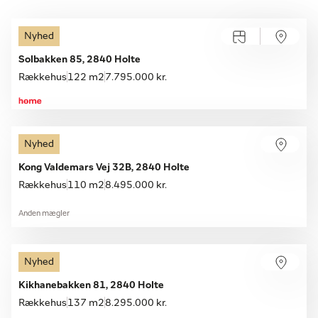
Nyhed
Åbent hus med tilmelding
Søndag 09.08, kl. 11.30-12.00
Solbakken 85, 2840 Holte
Rækkehus
122 m2
7.795.000 kr.
Nyhed
Kong Valdemars Vej 32B, 2840 Holte
Rækkehus
110 m2
8.495.000 kr.
Anden mægler
Nyhed
Kikhanebakken 81, 2840 Holte
Rækkehus
137 m2
8.295.000 kr.