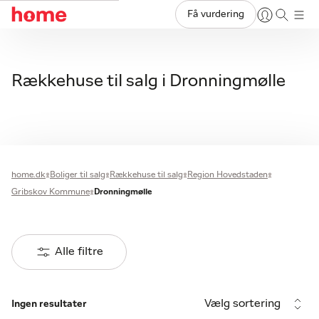
Få vurdering
Rækkehuse til salg i Dronningmølle
home.dk
Boliger til salg
Rækkehuse til salg
Region Hovedstaden
Gribskov Kommune
Dronningmølle
Alle filtre
Vælg sortering
Ingen resultater