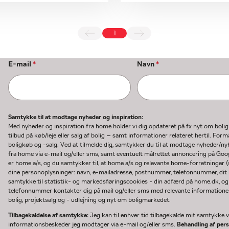
1
E-mail
*
Navn
*
Samtykke til at modtage nyheder og inspiration:
Med nyheder og inspiration fra home holder vi dig opdateret på fx nyt om boli
tilbud på køb/leje eller salg af bolig – samt informationer relateret hertil. F
boligkøb og -salg. Ved at tilmelde dig, samtykker du til at modtage nyheder/
fra home via e-mail og/eller sms, samt eventuelt målrettet annoncering på Go
er home a/s, og du samtykker til, at home a/s og relevante home-forretninger 
dine personoplysninger: navn, e-mailadresse, postnummer, telefonnummer, dit b
samtykke til statistik- og markedsføringscookies - din adfærd på home.dk, og
telefonnummer kontakter dig på mail og/eller sms med relevante informationer 
bolig, projektsalg og - udlejning og nyt om boligmarkedet.
Tilbagekaldelse af samtykke:
Jeg kan til enhver tid tilbagekalde mit samtykke ve
informationsbeskeder jeg modtager via e-mail og/eller sms.
Behandling af per