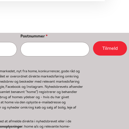
Postnummer
*
Tilmeld
gmarkedet, nyt fra home, konkurrencer, gode råd og
ormålet er overordnet direkte markedsføring omkring
nyhedsbrev og beskeder med relevant markedsføring
ogle, Facebook og Instagram. Nyhedsbrevets afsender
(samlet benævnt "home") registrerer og behandler
rug af homes ydelser og - hvis du har givet
 at home via den oplyste e-mailadresse og
og nyheder omkring køb og salg af bolig, leje af
d at afmelde direkte i nyhedsbrevet eller i de
sonoplysninger:
home a/s og relevante home-