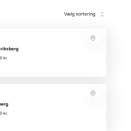
Vælg sortering
eriksberg
 kr.
berg
 kr.