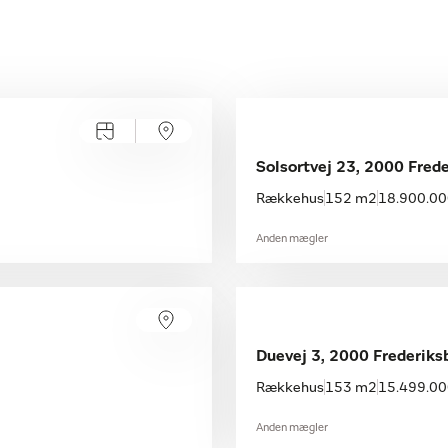
Solsortvej 23, 2000 Fred
Rækkehus
152 m2
18.900.000
Anden mægler
Duevej 3, 2000 Frederiks
Rækkehus
153 m2
15.499.000
Anden mægler