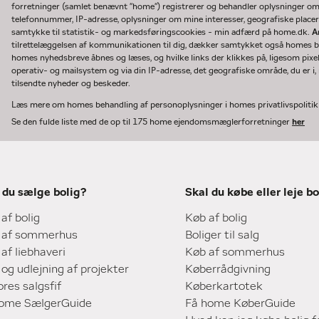
forretninger (samlet benævnt "home") registrerer og behandler oplysninger o
telefonnummer, IP-adresse, oplysninger om mine interesser, geografiske placeri
samtykke til statistik- og markedsføringscookies - min adfærd på home.dk.
A
tilrettelæggelsen af kommunikationen til dig, dækker samtykket også homes bru
homes nyhedsbreve åbnes og læses, og hvilke links der klikkes på, ligesom pixe
operativ- og mailsystem og via din IP-adresse, det geografiske område, du er i, n
tilsendte nyheder og beskeder.
Læs mere om homes behandling af personoplysninger i homes privatlivspoliti
Se den fulde liste med de op til 175 home ejendomsmæglerforretninger
her
 du sælge bolig?
Skal du købe eller leje bo
 af bolig
Køb af bolig
 af sommerhus
Boliger til salg
 af liebhaveri
Køb af sommerhus
 og udlejning af projekter
Køberrådgivning
ores salgsfif
Køberkartotek
home SælgerGuide
Få home KøberGuide