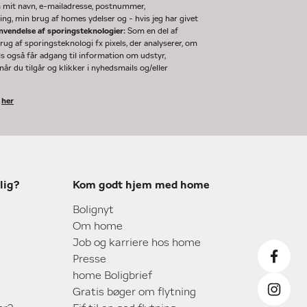
m mit navn, e-mailadresse, postnummer,
ng, min brug af homes ydelser og - hvis jeg har givet
nvendelse af sporingsteknologier:
Som en del af
g af sporingsteknologi fx pixels, der analyserer, om
ls også får adgang til information om udstyr,
år du tilgår og klikker i nyhedsmails og/eller
k
her
lig?
Kom godt hjem med home
Bolignyt
Om home
Job og karriere hos home
Presse
home Boligbrief
Gratis bøger om flytning