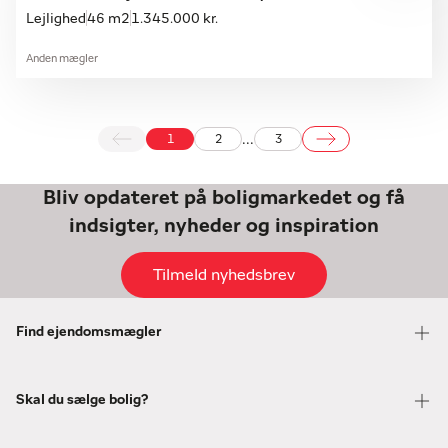
Lejlighed
46 m2
1.345.000 kr.
Anden mægler
...
1
2
3
Bliv opdateret på boligmarkedet og få
indsigter, nyheder og inspiration
Tilmeld nyhedsbrev
Find ejendomsmægler
Skal du sælge bolig?