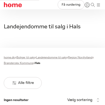
Få vurdering
Landejendomme til salg i Hals
home.dk
Boliger til salg
Landejendomme til salg
Region Nordjylland
Brønderslev Kommune
Hals
Alle filtre
Vælg sortering
Ingen resultater