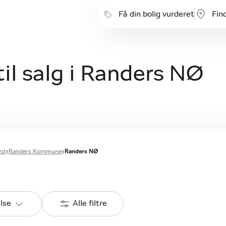
Få din bolig vurderet
Fin
l salg i Randers NØ
nd
Randers Kommune
Randers NØ
else
Alle filtre