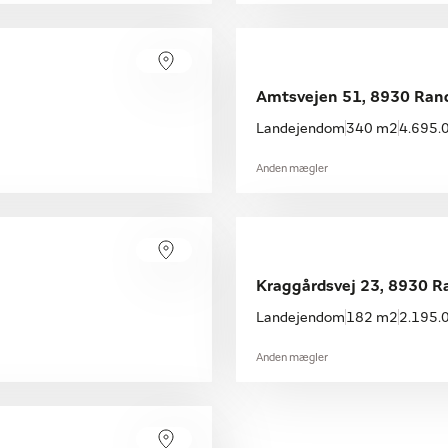
Amtsvejen 51, 8930 Ran
Landejendom
340 m2
4.695.0
Anden mægler
Kraggårdsvej 23, 8930 R
Landejendom
182 m2
2.195.0
Anden mægler