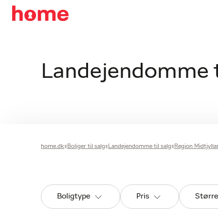
Landejendomme ti
home.dk
Boliger til salg
Landejendomme til salg
Region Midtjylla
Boligtype
Pris
Størr