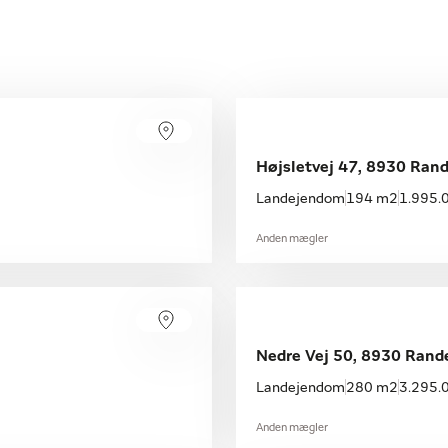
Højsletvej 47, 8930 Ran
Landejendom
194 m2
1.995.0
Anden mægler
Nedre Vej 50, 8930 Rand
Landejendom
280 m2
3.295.0
Anden mægler