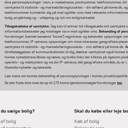
dine personoplysninger: navn, e-mailadresse, postnummer, telefonnummer, dit b
samtykke til statistik- og markedsføringscookies - din adfærd på home.dk, og
telefonnummer kontakter dig på mail og/eller sms med relevante informationer 
bolig, projektsalg og - udlejning og nyt om boligmarkedet.
Tilbagekaldelse af samtykke:
Jeg kan til enhver tid tilbagekalde mit samtykke ve
informationsbeskeder jeg modtager via e-mail og/eller sms.
Behandling af per
forretninger (samlet benævnt "home") registrerer og behandler oplysninger o
telefonnummer, IP-adresse, oplysninger om mine interesser, geografiske placeri
samtykke til statistik- og markedsføringscookies - min adfærd på home.dk.
A
tilrettelæggelsen af kommunikationen til dig, dækker samtykket også homes bru
homes nyhedsbreve åbnes og læses, og hvilke links der klikkes på, ligesom pixe
operativ- og mailsystem og via din IP-adresse, det geografiske område, du er i, n
tilsendte nyheder og beskeder.
Læs mere om homes behandling af personoplysninger i homes privatlivspoliti
Se den fulde liste med de op til 175 home ejendomsmæglerforretninger
her
 du sælge bolig?
Skal du købe eller leje bo
 af bolig
Køb af bolig