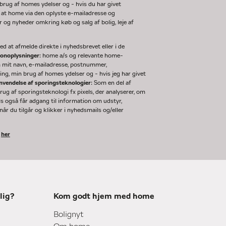
rug af homes ydelser og - hvis du har givet
 at home via den oplyste e-mailadresse og
og nyheder omkring køb og salg af bolig, leje af
d at afmelde direkte i nyhedsbrevet eller i de
sonoplysninger:
home a/s og relevante home-
m mit navn, e-mailadresse, postnummer,
ng, min brug af homes ydelser og - hvis jeg har givet
nvendelse af sporingsteknologier:
Som en del af
g af sporingsteknologi fx pixels, der analyserer, om
ls også får adgang til information om udstyr,
år du tilgår og klikker i nyhedsmails og/eller
k
her
lig?
Kom godt hjem med home
Bolignyt