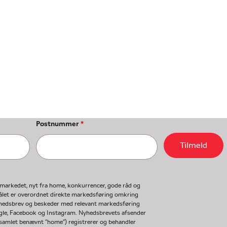
Postnummer
*
Tilmeld
gmarkedet, nyt fra home, konkurrencer, gode råd og
ormålet er overordnet direkte markedsføring omkring
nyhedsbrev og beskeder med relevant markedsføring
ogle, Facebook og Instagram. Nyhedsbrevets afsender
(samlet benævnt "home") registrerer og behandler