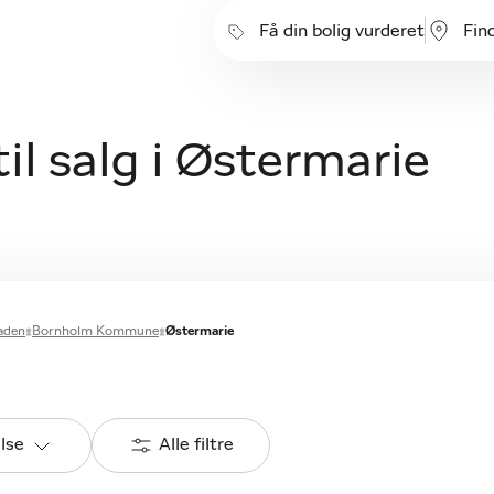
Få din bolig vurderet
Fin
l salg i Østermarie
aden
Bornholm Kommune
Østermarie
else
Alle filtre