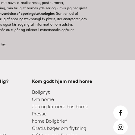
m mit navn, e-mailadresse, postnummer,
ng, min brug af homes ydelser og - hvis jeg har givet
nvendelse af sporingsteknologier:
Som en del af
g af sporingsteknologi fx pixels, der analyserer, om
ls også får adgang til information om udstyr,
år du tilgår og klikker i nyhedsmails og/eller
k
her
lig?
Kom godt hjem med home
Bolignyt
Om home
Job og karriere hos home
Presse
home Boligbrief
Gratis bøger om flytning