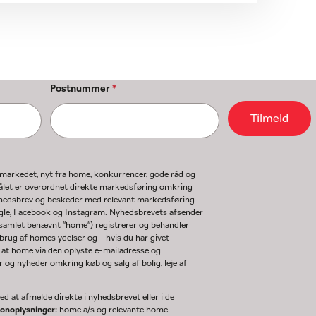
Postnummer
*
Tilmeld
gmarkedet, nyt fra home, konkurrencer, gode råd og
ormålet er overordnet direkte markedsføring omkring
nyhedsbrev og beskeder med relevant markedsføring
ogle, Facebook og Instagram. Nyhedsbrevets afsender
(samlet benævnt "home") registrerer og behandler
rug af homes ydelser og - hvis du har givet
 at home via den oplyste e-mailadresse og
og nyheder omkring køb og salg af bolig, leje af
d at afmelde direkte i nyhedsbrevet eller i de
sonoplysninger:
home a/s og relevante home-