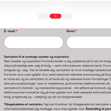
1
E-mail
*
Navn
*
Samtykke til at modtage nyheder og inspiration:
Med nyheder og inspiration fra home holder vi dig opdateret på fx nyt om boli
tilbud på køb/leje eller salg af bolig – samt informationer relateret hertil. F
boligkøb og -salg. Ved at tilmelde dig, samtykker du til at modtage nyheder/
fra home via e-mail og/eller sms, samt eventuelt målrettet annoncering på Go
er home a/s, og du samtykker til, at home a/s og relevante home-forretninger 
dine personoplysninger: navn, e-mailadresse, postnummer, telefonnummer, dit b
samtykke til statistik- og markedsføringscookies - din adfærd på home.dk, og
telefonnummer kontakter dig på mail og/eller sms med relevante informationer 
bolig, projektsalg og - udlejning og nyt om boligmarkedet.
Tilbagekaldelse af samtykke:
Jeg kan til enhver tid tilbagekalde mit samtykke ve
informationsbeskeder jeg modtager via e-mail og/eller sms.
Behandling af per