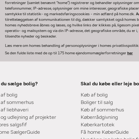
forretninger (samlet benævnt "home") registrerer og behandler oplysninger o
telefonnummer, IP-adresse, oplysninger om mine interesser, geografiske placeri
samtykke til statistik- og markedsføringscookies - min adfærd på home.dk.
A
tilrettelæggelsen af kommunikationen til dig, dækker samtykket også homes bru
homes nyhedsbreve åbnes og læses, og hvilke links der klikkes på, ligesom pixe
operativ- og mailsystem og via din IP-adresse, det geografiske område, du er i, n
tilsendte nyheder og beskeder.
Læs mere om homes behandling af personoplysninger i homes privatlivspoliti
Se den fulde liste med de op til 175 home ejendomsmæglerforretninger
her
 du sælge bolig?
Skal du købe eller leje bo
 af bolig
Køb af bolig
 af sommerhus
Boliger til salg
 af liebhaveri
Køb af sommerhus
 og udlejning af projekter
Køberrådgivning
ores salgsfif
Køberkartotek
home SælgerGuide
Få home KøberGuide