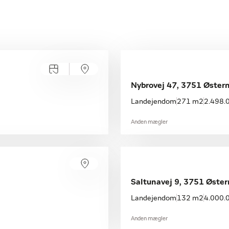
Nybrovej 47, 3751 Øster
Landejendom
271 m2
2.498.0
Anden mægler
Saltunavej 9, 3751 Øste
Landejendom
132 m2
4.000.0
Anden mægler