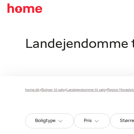
Landejendomme ti
home.dk
Boliger til salg
Landejendomme til salg
Region Hovedst
Boligtype
Pris
Størr