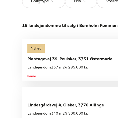
Boligtype
Pris
Størr
16 landejendomme til salg i Bornholm Kommun
Nyhed
Plantagevej 39, Poulsker, 3751 Østermarie
Landejendom
137 m2
4.295.000 kr.
Lindesgårdsvej 4, Olsker, 3770 Allinge
Landejendom
340 m2
9.500.000 kr.