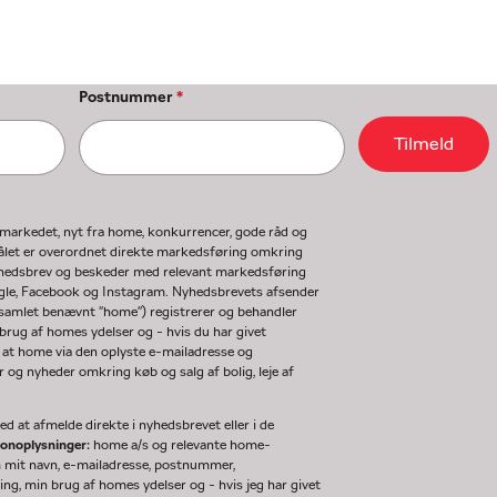
Postnummer
*
Tilmeld
gmarkedet, nyt fra home, konkurrencer, gode råd og
ormålet er overordnet direkte markedsføring omkring
nyhedsbrev og beskeder med relevant markedsføring
ogle, Facebook og Instagram. Nyhedsbrevets afsender
(samlet benævnt "home") registrerer og behandler
rug af homes ydelser og - hvis du har givet
 at home via den oplyste e-mailadresse og
og nyheder omkring køb og salg af bolig, leje af
d at afmelde direkte i nyhedsbrevet eller i de
sonoplysninger:
home a/s og relevante home-
m mit navn, e-mailadresse, postnummer,
ng, min brug af homes ydelser og - hvis jeg har givet