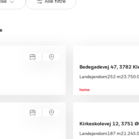
else
Alle filtre
e
Bedegadevej 47, 3782 K
Landejendom
252 m2
3.750.0
Kirkeskolevej 12, 3751 Ø
Landejendom
187 m2
1.245.0