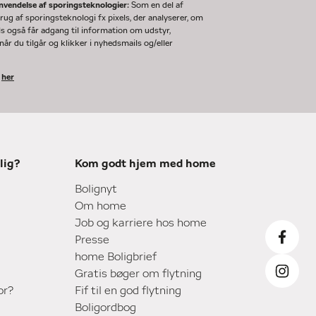
nvendelse af sporingsteknologier:
Som en del af
g af sporingsteknologi fx pixels, der analyserer, om
ls også får adgang til information om udstyr,
år du tilgår og klikker i nyhedsmails og/eller
k
her
lig?
Kom godt hjem med home
Bolignyt
Om home
Job og karriere hos home
Presse
home Boligbrief
Gratis bøger om flytning
or?
Fif til en god flytning
Boligordbog