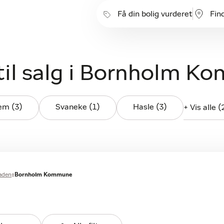
Få din bolig vurderet
Fin
il salg i Bornholm K
em (3)
Svaneke (1)
Hasle (3)
+ Vis alle (
aden
Bornholm Kommune