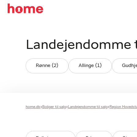
Landejendomme t
Rønne (2)
Allinge (1)
Gudhj
home.dk
Boliger til salg
Landejendomme til salg
Region Hovedst