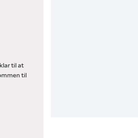
lar til at
kommen til