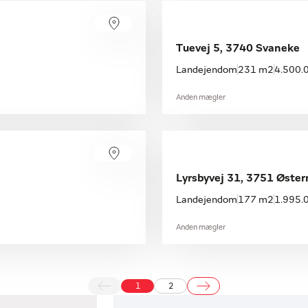
Tuevej 5, 3740 Svaneke
Landejendom
231 m2
4.500.0
Anden mægler
Lyrsbyvej 31, 3751 Øster
Landejendom
177 m2
1.995.0
Anden mægler
1
2