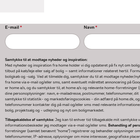
E-mail
*
Navn
*
Samtykke til at modtage nyheder og inspiration:
Med nyheder og inspiration fra home holder vi dig opdateret på fx nyt om boli
tilbud på køb/leje eller salg af bolig – samt informationer relateret hertil. F
boligkøb og -salg. Ved at tilmelde dig, samtykker du til at modtage nyheder/
fra home via e-mail og/eller sms, samt eventuelt målrettet annoncering på Go
er home a/s, og du samtykker til, at home a/s og relevante home-forretninger 
dine personoplysninger: navn, e-mailadresse, postnummer, telefonnummer, dit b
samtykke til statistik- og markedsføringscookies - din adfærd på home.dk, og
telefonnummer kontakter dig på mail og/eller sms med relevante informationer 
bolig, projektsalg og - udlejning og nyt om boligmarkedet.
Tilbagekaldelse af samtykke:
Jeg kan til enhver tid tilbagekalde mit samtykke ve
informationsbeskeder jeg modtager via e-mail og/eller sms.
Behandling af per
forretninger (samlet benævnt "home") registrerer og behandler oplysninger o
telefonnummer, IP-adresse, oplysninger om mine interesser, geografiske placeri