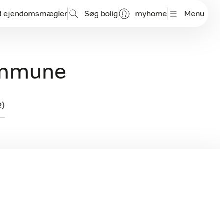
d ejendomsmægler
Søg bolig
myhome
Menu
ommune
2)