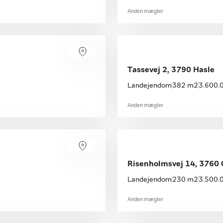
Anden mægler
Tassevej 2, 3790 Hasle
Landejendom
382 m2
3.600.0
Anden mægler
Risenholmsvej 14, 3760
Landejendom
230 m2
3.500.0
Anden mægler