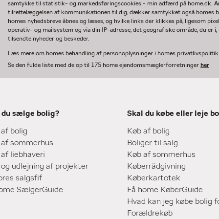
samtykke til statistik- og markedsføringscookies - min adfærd på home.dk.
A
tilrettelæggelsen af kommunikationen til dig, dækker samtykket også homes bru
homes nyhedsbreve åbnes og læses, og hvilke links der klikkes på, ligesom pixe
operativ- og mailsystem og via din IP-adresse, det geografiske område, du er i, n
tilsendte nyheder og beskeder.
Læs mere om homes behandling af personoplysninger i homes privatlivspoliti
Se den fulde liste med de op til 175 home ejendomsmæglerforretninger
her
 du sælge bolig?
Skal du købe eller leje bo
 af bolig
Køb af bolig
 af sommerhus
Boliger til salg
 af liebhaveri
Køb af sommerhus
 og udlejning af projekter
Køberrådgivning
ores salgsfif
Køberkartotek
home SælgerGuide
Få home KøberGuide
Hvad kan jeg købe bolig f
Forældrekøb