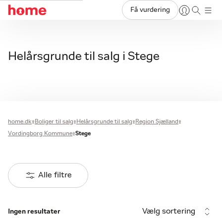
Få vurdering
Helårsgrunde til salg i Stege
home.dk
Boliger til salg
Helårsgrunde til salg
Region Sjælland
Vordingborg Kommune
Stege
Alle filtre
Vælg sortering
Ingen resultater