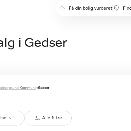
Få din bolig vurderet
Fin
lg i Gedser
ldborgsund Kommune
Gedser
else
Alle filtre