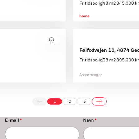
Fritidsbolig
48 m2
845.000 kr
Følfodvejen 10, 4874 Ge
Fritidsbolig
38 m2
895.000 kr
Anden mægler
1
2
3
E-mail
*
Navn
*