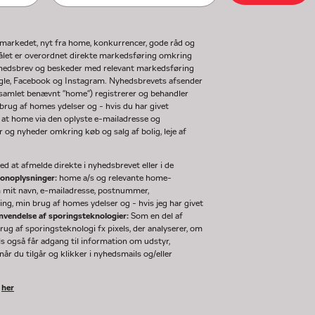
gmarkedet, nyt fra home, konkurrencer, gode råd og
ormålet er overordnet direkte markedsføring omkring
nyhedsbrev og beskeder med relevant markedsføring
ogle, Facebook og Instagram. Nyhedsbrevets afsender
(samlet benævnt "home") registrerer og behandler
rug af homes ydelser og - hvis du har givet
 at home via den oplyste e-mailadresse og
og nyheder omkring køb og salg af bolig, leje af
d at afmelde direkte i nyhedsbrevet eller i de
sonoplysninger:
home a/s og relevante home-
m mit navn, e-mailadresse, postnummer,
ng, min brug af homes ydelser og - hvis jeg har givet
nvendelse af sporingsteknologier:
Som en del af
g af sporingsteknologi fx pixels, der analyserer, om
ls også får adgang til information om udstyr,
år du tilgår og klikker i nyhedsmails og/eller
k
her