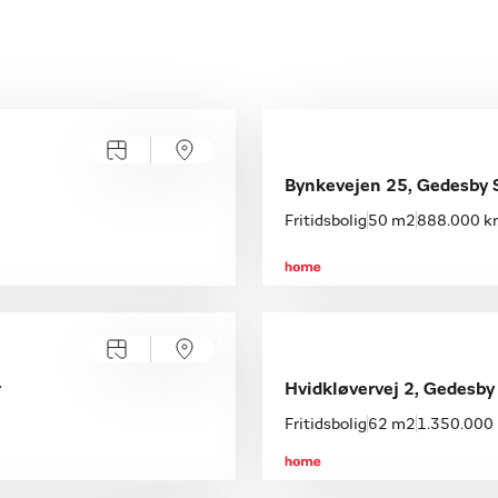
Bynkevejen 25, Gedesby 
Fritidsbolig
50 m2
888.000 kr
r
Hvidkløvervej 2, Gedesby
Fritidsbolig
62 m2
1.350.000 