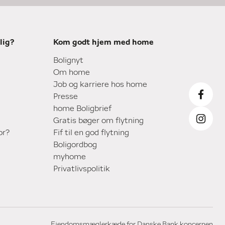
lig?
Kom godt hjem med home
Bolignyt
Om home
Job og karriere hos home
Presse
home Boligbrief
Gratis bøger om flytning
or?
Fif til en god flytning
Boligordbog
myhome
Privatlivspolitik
Ejendomsmæglerkæde for Danske Bank koncernen