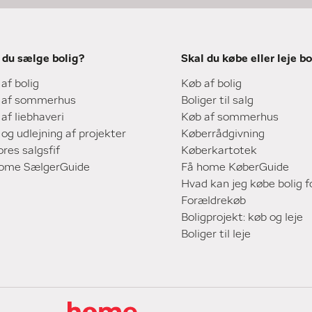
 du sælge bolig?
Skal du købe eller leje bo
 af bolig
Køb af bolig
 af sommerhus
Boliger til salg
 af liebhaveri
Køb af sommerhus
 og udlejning af projekter
Køberrådgivning
ores salgsfif
Køberkartotek
home SælgerGuide
Få home KøberGuide
Hvad kan jeg købe bolig f
Forældrekøb
Boligprojekt: køb og leje
Boliger til leje