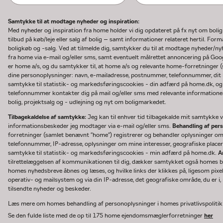
Samtykke til at modtage nyheder og inspiration:
Med nyheder og inspiration fra home holder vi dig opdateret på fx nyt om boli
tilbud på køb/leje eller salg af bolig – samt informationer relateret hertil. F
boligkøb og -salg. Ved at tilmelde dig, samtykker du til at modtage nyheder/
fra home via e-mail og/eller sms, samt eventuelt målrettet annoncering på Go
er home a/s, og du samtykker til, at home a/s og relevante home-forretninger 
dine personoplysninger: navn, e-mailadresse, postnummer, telefonnummer, dit b
samtykke til statistik- og markedsføringscookies - din adfærd på home.dk, og
telefonnummer kontakter dig på mail og/eller sms med relevante informationer 
bolig, projektsalg og - udlejning og nyt om boligmarkedet.
Tilbagekaldelse af samtykke:
Jeg kan til enhver tid tilbagekalde mit samtykke ve
informationsbeskeder jeg modtager via e-mail og/eller sms.
Behandling af per
forretninger (samlet benævnt "home") registrerer og behandler oplysninger o
telefonnummer, IP-adresse, oplysninger om mine interesser, geografiske placeri
samtykke til statistik- og markedsføringscookies - min adfærd på home.dk.
A
tilrettelæggelsen af kommunikationen til dig, dækker samtykket også homes bru
homes nyhedsbreve åbnes og læses, og hvilke links der klikkes på, ligesom pixe
operativ- og mailsystem og via din IP-adresse, det geografiske område, du er i, n
tilsendte nyheder og beskeder.
Læs mere om homes behandling af personoplysninger i homes privatlivspoliti
Se den fulde liste med de op til 175 home ejendomsmæglerforretninger
her