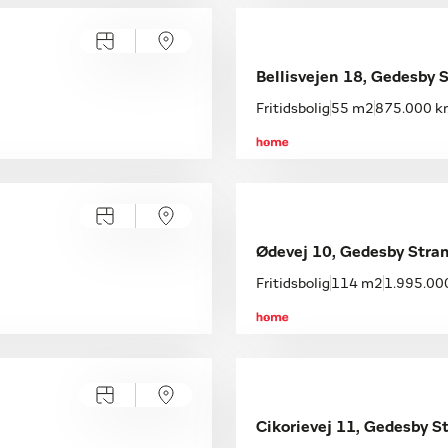
Bellisvejen 18, Gedesby 
Fritidsbolig
55 m2
875.000 kr
Ødevej 10, Gedesby Stra
Fritidsbolig
114 m2
1.995.000
Cikorievej 11, Gedesby S