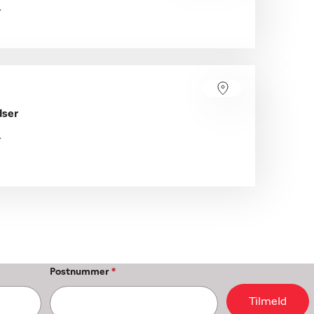
.
dser
.
Postnummer
*
Tilmeld