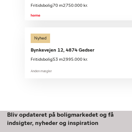
Fritidsbolig
70 m2
750.000 kr.
Nyhed
Bynkevejen 12, 4874 Gedser
Fritidsbolig
53 m2
995.000 kr.
Anden mægler
Bliv opdateret på boligmarkedet og få
indsigter, nyheder og inspiration