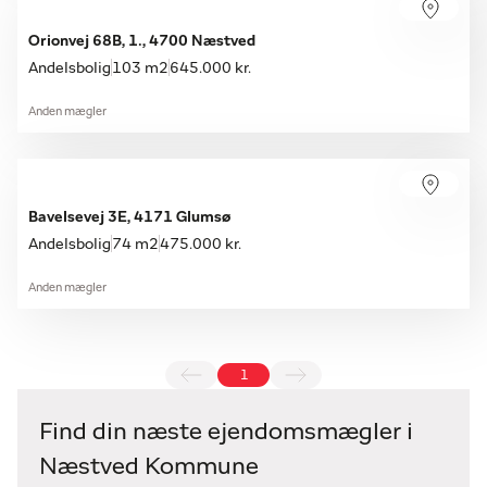
Orionvej 68B, 1., 4700 Næstved
Andelsbolig
103 m2
645.000 kr.
Anden mægler
Bavelsevej 3E, 4171 Glumsø
Andelsbolig
74 m2
475.000 kr.
Anden mægler
1
Find din næste ejendomsmægler i
Næstved Kommune