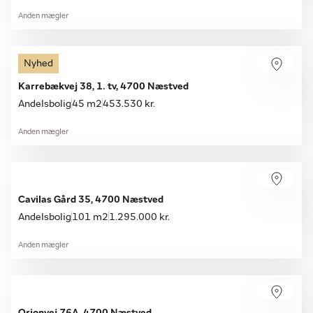
Anden mægler
Nyhed
Karrebækvej 38, 1. tv, 4700 Næstved
Andelsbolig
45 m2
453.530 kr.
Anden mægler
Cavilas Gård 35, 4700 Næstved
Andelsbolig
101 m2
1.295.000 kr.
Anden mægler