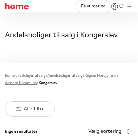
Få vurdering
Andelsboliger til salg i Kongerslev
home.dk
Boliger til salg
Andelsboliger til salg
Region Nordjylland
Aalborg Kommune
Kongerslev
Alle filtre
Vælg sortering
Ingen resultater