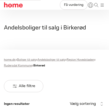
Få vurdering
Andelsboliger til salg i Birkerød
home.dk
Boliger til salg
Andelsboliger til salg
Region Hovedstaden
Rudersdal Kommune
Birkerød
Alle filtre
Vælg sortering
Ingen resultater