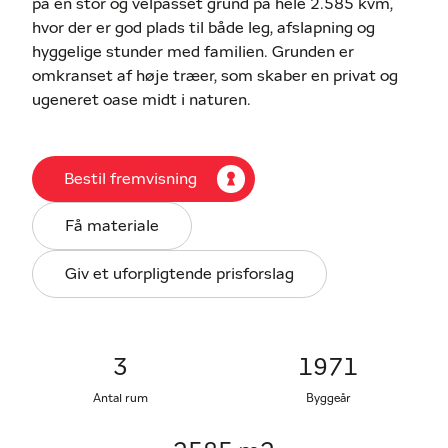
på en stor og velpasset grund på hele 2.585 kvm,
hvor der er god plads til både leg, afslapning og
hyggelige stunder med familien. Grunden er
omkranset af høje træer, som skaber en privat og
ugeneret oase midt i naturen.
Udvendigt byder sommerhuset på flere gode og
solrige terrasser, hvor sommerdagene kan nydes fra
Bestil fremvisning
morgen til aften. Derudover findes der et par gode
udhuse.
Få materiale
Indvendigt fremstår sommerhuset hyggeligt og
Giv et uforpligtende prisforslag
indbydende med en god planløsning. Her findes to
soveværelser, et badeværelse samt et rummeligt
køkken med god plads til madlavning og samvær.
Husets naturlige samlingspunkt er den hyggelige
3
1971
stue med plads til både spiseafdeling og
Antal rum
Byggeår
sofaarrangement med tv. Fra stuen er der direkte
udgang til terrassen, og det store vinduesparti