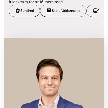
fuldskærm for at få mere med.
Sundhed
Skole/Uddannelse
Trans