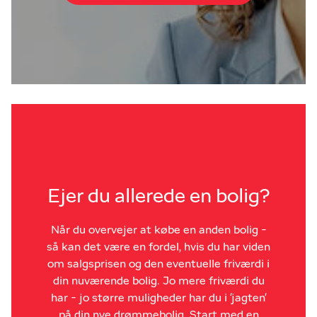
Ejer du allerede en bolig?
Når du overvejer at købe en anden bolig -
så kan det være en fordel, hvis du har viden
om salgsprisen og den eventuelle friværdi i
din nuværende bolig. Jo mere friværdi du
har - jo større muligheder har du i 'jagten'
på din nye drømmebolig. Start med en