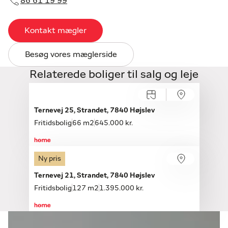
86 61 19 99
Kontakt mægler
Besøg vores mæglerside
Relaterede boliger til salg og leje
Ternevej 25, Strandet, 7840 Højslev
Fritidsbolig
66 m2
645.000 kr.
Ny pris
Åbent hus med tilmelding
Lørdag 15.08, kl. 10.00-12.00
Ternevej 21, Strandet, 7840 Højslev
Fritidsbolig
127 m2
1.395.000 kr.