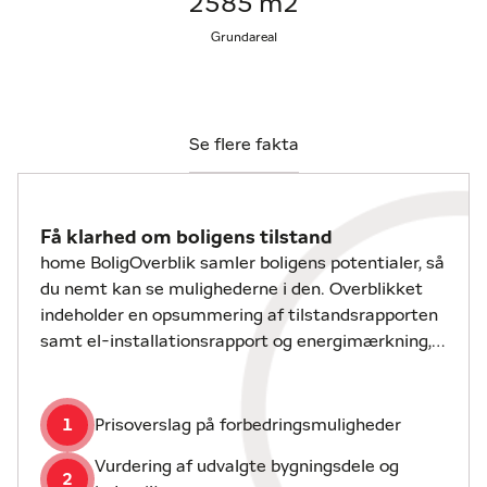
2585 m2
trækker naturen helt ind i boligen og skaber et
fantastisk lysindfald og en helt særlig stemning.
Grundareal
Sommerhuset opvarmes via varmepumpe samt
brændeovn. Sommerhuset er løbende vedligeholdt
med blandt andet udskiftede vinduer, nyere tag
Se flere fakta
samt etablering af solceller.
Søger I et ægte sommerhus med fokus på ro,
Få klarhed om boligens tilstand
nærvær og familieliv, så er Lyngvej 31 bestemt et
home BoligOverblik samler boligens potentialer, så
besøg værd. Kontakt home Viborg for yderligere
du nemt kan se mulighederne i den. Overblikket
information eller for booking af en fremvisning, vi
indeholder en opsummering af tilstandsrapporten
fremviser alle ugens syv dage.
samt el-installationsrapport og energimærkning,
hvis disse er udarbejdet.
Overtagelse efter aftale med sælger.
1
Prisoverslag på forbedringsmuligheder
Vurdering af udvalgte bygningsdele og
2