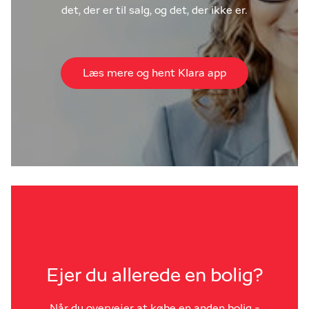
det, der er til salg, og det, der ikke er.
Læs mere og hent Klara app
Ejer du allerede en bolig?
Når du overvejer at købe en anden bolig -