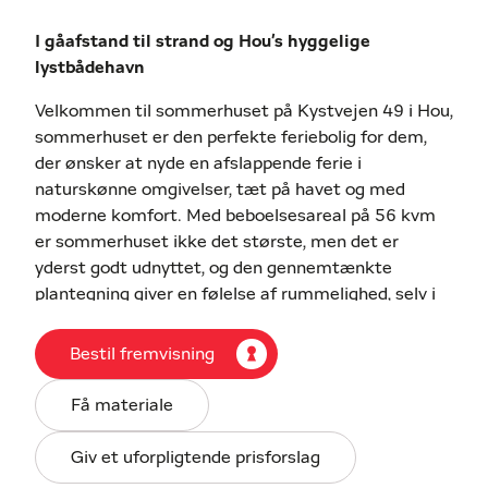
I gåafstand til strand og Hou's hyggelige
lystbådehavn
Velkommen til sommerhuset på Kystvejen 49 i Hou,
sommerhuset er den perfekte feriebolig for dem,
der ønsker at nyde en afslappende ferie i
naturskønne omgivelser, tæt på havet og med
moderne komfort. Med beboelsesareal på 56 kvm
er sommerhuset ikke det største, men det er
yderst godt udnyttet, og den gennemtænkte
plantegning giver en følelse af rummelighed, selv i
de mindre kvadratmeter. Sommerhuset er ideelt for
par, små familier eller dem, der søger et hyggeligt
Bestil fremvisning
sted at tilbringe deres ferie.
Indvendigt er sommerhuset gennem renoveret
Få materiale
siden 2020 og det er præget af et stilrent, moderne
design, der skaber en lys og indbydende atmosfære.
Giv et uforpligtende prisforslag
Huset byder på to funktionelle værelser, et