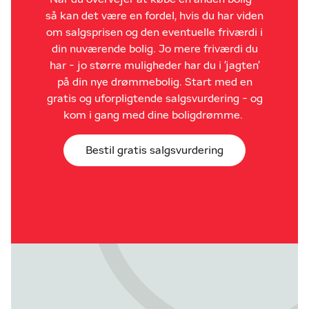
så kan det være en fordel, hvis du har viden
om salgsprisen og den eventuelle friværdi i
din nuværende bolig. Jo mere friværdi du
har - jo større muligheder har du i 'jagten'
på din nye drømmebolig. Start med en
gratis og uforpligtende salgsvurdering - og
kom i gang med dine boligdrømme.
Bestil gratis salgsvurdering