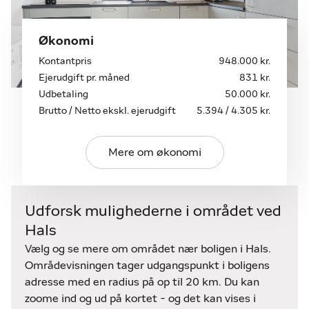
indtryk af den danske kystby.
Sommerhuset på Kystvejen 49 er også et oplagt
Økonomi
udlejningsobjekt. Med sin moderne indretning, gode
Kontantpris
948.000 kr.
beliggenhed og mulighed for at tilbyde både
Ejerudgift pr. måned
831 kr.
afslapning og aktiviteter i nærheden, vil det være en
Udbetaling
50.000 kr.
attraktiv ferielejlighed for både danske og
Brutto / Netto ekskl. ejerudgift
5.394 / 4.305 kr.
udenlandske feriegæster.
Vil du vide mere om hvad Hals og Hou kan tilbyde af
Mere om økonomi
aktiviteter i løbet af året kan du besøger
Houmole.dk
eller VisitHals.dk
Udforsk mulighederne i området ved
Lyder dette som noget for dig? Så kontakt os
Hals
allerede i dag på 98 25 27 44 for at bestille en
fremvisning
Vælg og se mere om området nær boligen i Hals.
eller for at høre mere.
Områdevisningen tager udgangspunkt i boligens
adresse med en radius på op til 20 km. Du kan
zoome ind og ud på kortet - og det kan vises i