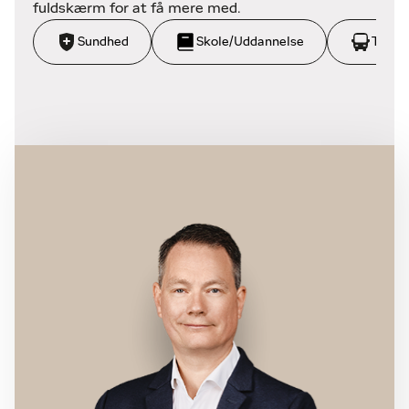
fuldskærm for at få mere med.
Sundhed
Skole/Uddannelse
Trans