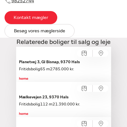
98252744
Kontakt mægler
Besøg vores mæglerside
Relaterede boliger til salg og leje
Planetvej 3, Gl Bisnap, 9370 Hals
Fritidsbolig
65 m2
785.000 kr.
Mælkevejen 23, 9370 Hals
Fritidsbolig
112 m2
1.390.000 kr.