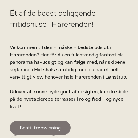
Ét af de bedst beliggende
fritidshuse i Harerenden!
Velkommen til den - måske - bedste udsigt i
Harerenden? Her får du en fuldstændig fantastisk
panorama havudsigt og kan følge med, når skibene
sejler ind i Hirtshals samtidig med du har et helt
vanvittigt view henover hele Harerenden i Lønstrup.
Udover at kunne nyde godt af udsigten, kan du sidde
på de nyetablerede terrasser i ro og fred - og nyde
livet!
Huset er nyopført i kvalitetsmaterialer og rummer
Bestil fremvisning
en unik og virkelig flot stil - bl.a. med det
fantastiske murstensgulv og akustiklofterne!