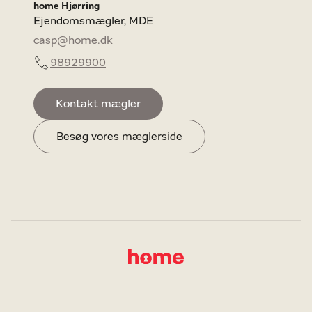
home Hjørring
Ejendomsmægler, MDE
casp@home.dk
98929900
Kontakt mægler
Besøg vores mæglerside