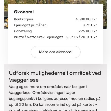
Økonomi
Kontantpris
4.500.000 kr.
Ejerudgift pr. måned
3.751 kr.
Udbetaling
225.000 kr.
Brutto / Netto ekskl. ejerudgift
25.313 / 20.101 kr.
Mere om økonomi
Udforsk mulighederne i området ved
Væggerløse
Vælg og se mere om området nær boligen i
Væggerløse. Områdevisningen tager
udgangspunkt i boligens adresse med en radius på
op til 20 km. Du kan zoome ind og ud på kortet -
og det kan vises i fuldskærm for at få mere med.