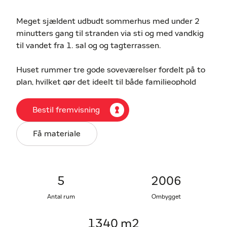
Meget sjældent udbudt sommerhus med under 2
minutters gang til stranden via sti og med vandkig
til vandet fra 1. sal og og tagterrassen.
Huset rummer tre gode soveværelser fordelt på to
plan, hvilket gør det ideelt til både familieophold
eller til udlejning. Derudover byder boligen på et
badeværelse med seperat toilet, en god entre samt
Bestil fremvisning
et køkken som ligger tæt på den lyse og rummelige
stue. De mange vinduer skaber et indbydende
Få materiale
opholdsrum med masser af naturligt lys. På første
salen findes en skøn terrasse hvor mogensolen og
udsigten til vandet kan nydes.
5
2006
2
Den 1.340m
store, lukkede grund er anlagt med
Antal rum
Ombygget
fokus på udelivet. Terrassen på grunden gør det
muligt at sidde i uforstyrret rammer ideelt til at
1340 m2