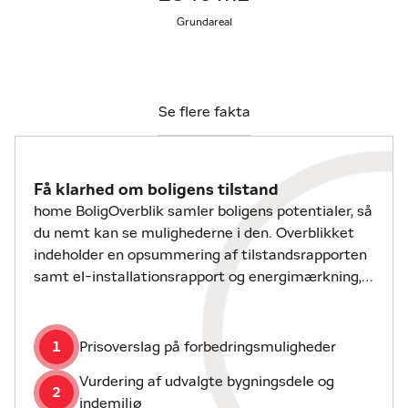
nyde aftenkaffen. Derudover er der en garage med
Grundareal
plads til bilen og opbevaring af diverse redskaber.
Ved husets udgang findes seperat bygning med
vaskefaciliteter, bad og toilet.
Se flere fakta
Haven er er velholdt og overskuelig. Perfekt til leg,
spil og hyggestunder med familie og venner.
Der er ikke udlejningsaftale på huset.
Få klarhed om boligens tilstand
home BoligOverblik samler boligens potentialer, så
Vi står klar til fremvisning, så tøv endelig ikke med
du nemt kan se mulighederne i den. Overblikket
at kontakte os. Vi glæder os til at byde jer indenfor!
indeholder en opsummering af tilstandsrapporten
samt el-installationsrapport og energimærkning,
hvis disse er udarbejdet.
1
Prisoverslag på forbedringsmuligheder
Vurdering af udvalgte bygningsdele og
2
indemiljø