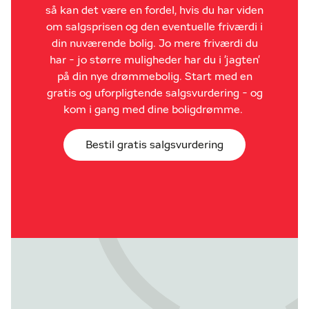
så kan det være en fordel, hvis du har viden
om salgsprisen og den eventuelle friværdi i
din nuværende bolig. Jo mere friværdi du
har - jo større muligheder har du i 'jagten'
på din nye drømmebolig. Start med en
gratis og uforpligtende salgsvurdering - og
kom i gang med dine boligdrømme.
Bestil gratis salgsvurdering