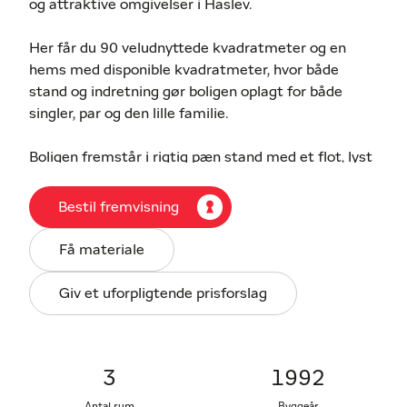
og attraktive omgivelser i Haslev.
Her får du 90 veludnyttede kvadratmeter og en
hems med disponible kvadratmeter, hvor både
stand og indretning gør boligen oplagt for både
singler, par og den lille familie.
Boligen fremstår i rigtig pæn stand med et flot, lyst
køkken der er blevet moderniseret og et moderne
badeværelse og holdt i en stil, der passer til
Bestil fremvisning
hverdagen. Planløsningen er enkel og funktionel
med to gode værelser – hvoraf det ene har en
Få materiale
praktisk hems, som giver ekstra disponible
kvadratmeter til enten opbevaring eller legehjørne.
Giv et uforpligtende prisforslag
Opholdsarealet byder på et hyggeligt og rummeligt
alrum, hvor der er plads til både spisebord og
sofaarrangement. Herfra er der direkte adgang til
3
1992
et ugeneret udeområde, som giver gode rammer for
Antal rum
Byggeår