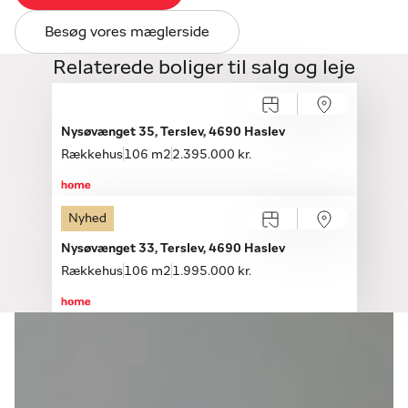
Besøg vores mæglerside
Relaterede boliger til salg og leje
Åbent hus med tilmelding
Søndag 09.08, kl. 14.00-14.30
Nysøvænget 35, Terslev, 4690 Haslev
Rækkehus
106 m2
2.395.000 kr.
Nyhed
Nysøvænget 33, Terslev, 4690 Haslev
Rækkehus
106 m2
1.995.000 kr.