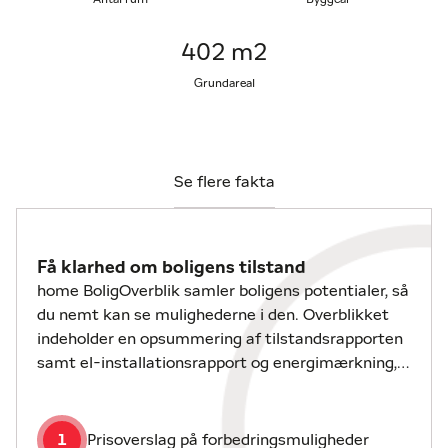
både afslapning og hverdagens udendørs
aktiviteter.
402 m2
Ternesøparken er et roligt og familievenligt område
Grundareal
i Haslev, hvor du bor tæt på natur, stisystemer og
grønne omgivelser – men samtidig med kort
afstand til hverdagens nødvendigheder som skole,
institutioner og offentligt transport. Området er
Se flere fakta
kendt for sit gode naboskab, trygge stemning og
overskuelige struktur.
Få klarhed om boligens tilstand
Alt i alt en virkelig pæn og velholdt bolig, hvor du
home BoligOverblik samler boligens potentialer, så
kan flytte direkte ind og nyde en moderne, nem og
du nemt kan se mulighederne i den. Overblikket
komfortabel hverdag i skønne rammer.
indeholder en opsummering af tilstandsrapporten
samt el-installationsrapport og energimærkning,
hvis disse er udarbejdet.
1
Prisoverslag på forbedringsmuligheder