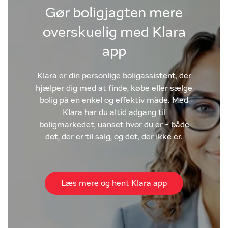
Gør boligjagten mere
overskuelig med Klara
app
Klara er din personlige boligassistent, der
hjælper dig med at finde, købe eller sælge
bolig på en enkel og effektiv måde. Med
Klara har du altid adgang til
boligmarkedet, uanset hvor du er - både
det, der er til salg, og det, der ikke er.
Læs mere og hent Klara app