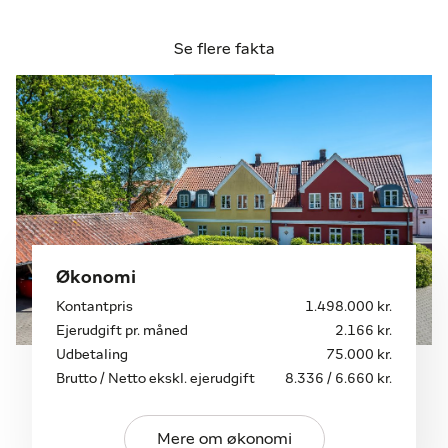
faciliteter. Inden for en kort radius finder man
dagligvarebutikker, specialforretninger, caféer og
Se flere fakta
restauranter, der alle bidrager til det levende
bymiljø. Desuden nem adgang til offentlig transport
som gør pendling til en leg.
Ribe er kendt for sin unikke charme og rige historie,
og som beboer her får man det bedste af begge
verdener – en fredelig bolig i historiske omgivelser
med alle moderne bekvemmeligheder inden for
rækkevidde. Byen byder på et væld af kulturelle
tilbud, herunder museer, gallerier og ikke mindst
Økonomi
den imponerende Ribe Domkirke, der ligger i
Kontantpris
1.498.000 kr.
gåafstand fra lejligheden.
Ejerudgift pr. måned
2.166 kr.
Udbetaling
75.000 kr.
Denne lejlighed er det perfekte valg for dig, der
Brutto / Netto ekskl. ejerudgift
8.336 / 6.660 kr.
ønsker en kombination af komfort,
bekvemmelighed og kultur i en af Danmarks mest
Mere om økonomi
charmerende byer.