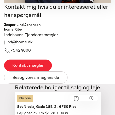
Kontakt mig hvis du er interesseret eller
har spørgsmål
Jesper Lind Johansen
home Ribe
Indehaver, Ejendomsmægler
jlind@home.dk
75424800
Kontakt mægler
Besøg vores mæglerside
Relaterede boliger til salg og leje
Ny pris
Åbent hus
Fredag 14.08, kl. 15.30-16.30
Sct Nicolaj Gade 18B, 2., 6760 Ribe
Lejlighed
229 m2
2.695.000 kr.