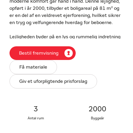
moderne komfort går hånd i hånd. Denne lejlighed,
opført i år 2000, tilbyder et boligareal på 81 m² og
er en del af en veldrevet ejerforening, hvilket sikrer
en tryg og velfungerende hverdag for beboerne.
Lejligheden byder på en lys og rummelig indretning
med åbnet opholdsrum og et godt lysindfald, der
skaber en behagelig atmosfære. Dertil et dejligt
Bestil fremvisning
køkken med spiseplads, 2 gode værelser og et
badeværelse. Til lejligheden er desuden en privat,
Få materiale
vestvendt terrasse/have i gården – et sjældent
fund i bymidten, hvor man kan nyde solrige
Giv et uforpligtende prisforslag
eftermiddage i fredelige omgivelser. Til lejligheden
hører også egen carport med tilhørende skur,
hvilket giver både bekvemmelighed og ekstra
opbevaringsplads.
3
2000
Antal rum
Byggeår
Beliggenheden er ideel for dem, der ønsker at bo
centralt med kort afstand til byens mange