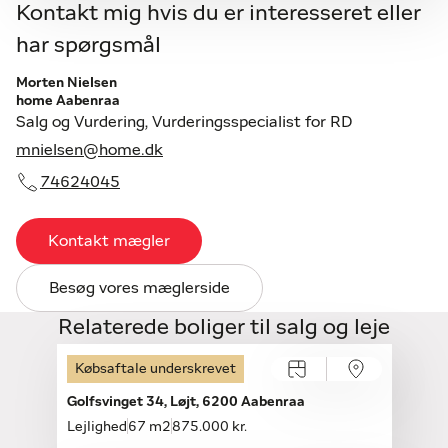
Kontakt mig hvis du er interesseret eller
har spørgsmål
Morten Nielsen
home Aabenraa
Salg og Vurdering, Vurderingsspecialist for RD
mnielsen@home.dk
74624045
Kontakt mægler
Besøg vores mæglerside
Relaterede boliger til salg og leje
Købsaftale underskrevet
Golfsvinget 34, Løjt, 6200 Aabenraa
Lejlighed
67 m2
875.000 kr.