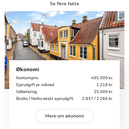
sofahygge.
Se flere fakta
Førstesalen byder på et rummeligt badeværelse
med bruseniche og plads til vaskemaskine samt et
dejligt stort værelse/stue. Herinde kan I snildt
møblere med både dobbeltseng og et
hjemmekontor, så studierne kan passes på bedste
vis.
Udendørs deles den lille gårdhave med de øvrige
beboere i de charmerende bindingsværkshuse på
hver side af gården. Herude er der også mulighed
for at stable trækævlerne til brændeovnen under
Økonomi
halvtag og i sommerhalvåret sætte et lille cafébord
Kontantpris
495.000 kr.
med et par stole under køkkenvinduet.
Ejerudgift pr. måned
1.218 kr.
Udbetaling
25.000 kr.
Brutto / Netto ekskl. ejerudgift
2.837 / 2.266 kr.
Mere om økonomi