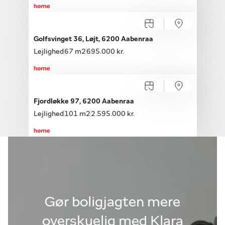
Golfsvinget 36, Løjt, 6200 Aabenraa
Lejlighed
67 m2
695.000 kr.
Fjordløkke 97, 6200 Aabenraa
Lejlighed
101 m2
2.595.000 kr.
Gør boligjagten mere
overskuelig med Klara