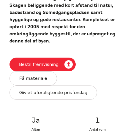
Skagen beliggende med kort afstand til natur,
badestrand og Solnedgangspladsen
samt
hyggelige og gode restauranter. Komplekset er
opført i 2005 med respekt for den
omkringliggende
byggestil, der er udpræget og
denne del af byen.
Denne 1. sals lejlighed, som udover altan
og
parkeringsplads, også giver brugsret til
Bestil fremvisning
wellnessafdeling med bl.a. pool, spa og sauna.
Desuden stort
fællesrum med fuldt udstyret
Få materiale
køkken, til eksempelvis større forsamlinger.
Giv et uforpligtende prisforslag
INDRETNING:
Entré med skabe og garderobeplads.
Badeværelse med bruseniche og
skabsarrangement. Fra entréen træder man ind i
det åbne køkken/alrum i direkte forbindelse med
Ja
1
opholdsstuen med soveafdeling. Alrummet er med
Altan
Antal rum