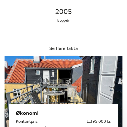
kviste mod både nord og syd, og fra køkkenet er et
hyggeligt kig udover de røde hustage samt lille kig
2005
til klitterne og vandet. Køkkenelementerne er fra
Multiform med bl.a. Gaggenau hvidevarer og
Byggeår
gennemgående god kvalitet. I forbindelse med
køkken og stue findes endvidere flot åben pejs. Der
er gulvvarme med rumtermostater i hele
lejligheden samt skibsplankegulve. Klinker i
Se flere fakta
badeværelset.
Tilhørende lejligheden findes også et særskilt
depotrum til møbler, cykler, etc. som ligger tæt ved
lejligheden.
Et særdeles velanlagt og veludført kompleks med
godt potentiale og gode udlejningsmuligheder. For
uddybende oplysninger om erhvervelse af denne
Økonomi
lejlighed, kontakt home Skagen.
Kontantpris
1.395.000 kr.