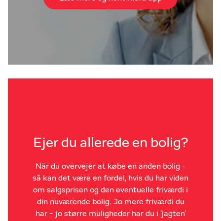
Ejer du allerede en bolig?
Når du overvejer at købe en anden bolig -
så kan det være en fordel, hvis du har viden
om salgsprisen og den eventuelle friværdi i
din nuværende bolig. Jo mere friværdi du
har - jo større muligheder har du i 'jagten'