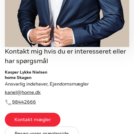
Kontakt mig hvis du er interesseret eller
har spørgsmål
Kasper Lykke Nielsen
home Skagen
Ansvarlig indehaver, Ejendomsmægler
kanel@home.dk
98442666
Kontakt mægler
Besøg vores mæglerside