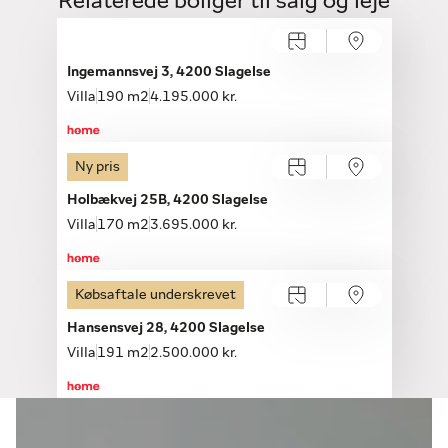
Relaterede boliger til salg og leje
Ingemannsvej 3, 4200 Slagelse
Villa
190 m2
4.195.000 kr.
Ny pris
Åbent hus
Søndag 16.08, kl. 14.00-15.00
Holbækvej 25B, 4200 Slagelse
Villa
170 m2
3.695.000 kr.
Købsaftale underskrevet
Hansensvej 28, 4200 Slagelse
Villa
191 m2
2.500.000 kr.