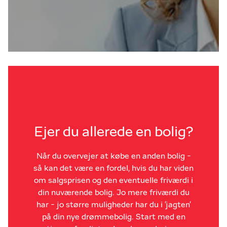
Ejer du allerede en bolig?
Når du overvejer at købe en anden bolig -
så kan det være en fordel, hvis du har viden
om salgsprisen og den eventuelle friværdi i
din nuværende bolig. Jo mere friværdi du
har - jo større muligheder har du i 'jagten'
på din nye drømmebolig. Start med en