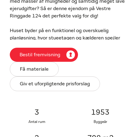
med masser af muligheder og samtidig meget lave
ejerudgifter? Så er denne ejendom på Vestre
Ringgade 124 det perfekte valg for dig!
Huset byder på en funktionel og overskuelig
planløsning, hvor stueetagen og kælderen spejler
hinanden i et veludnyttet layout.
Bestil fremvisning
🔹 Stueetagen tilbyder en lys og indbydende
atmosfære med to gode værelser, en rummelig stue
Få materiale
i åben forbindelse med spisestuen, et velholdt
køkken og et badeværelse renoveret i 2012 (dog
Giv et uforpligtende prisforslag
ikke gulvet).
🔹 Kælderen giver dig ekstra fleksibilitet med fire
disponible rum, endnu et badeværelse og et
3
1953
praktisk tekøkken – perfekt til gæster,
Antal rum
Byggeår
hobbyaktiviteter eller hjemmekontor. Herfra er der
også direkte adgang til haven.