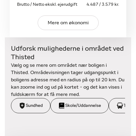
Brutto / Netto ekskl. ejerudgift
4.487 / 3.579 kr.
Haven er nemt anlagt med græsarealer, terrasser,
opvoksede træer og et hyggeligt shelter, som
skaber gode rammer for udeliv og afslapning. Der er
Mere om økonomi
også et stort brændeskur/redskabsrum/drivhus.
Kontakt home Thisted for mere information eller
Udforsk mulighederne i området ved
for at aftale en fremvisning.
Thisted
Vælg og se mere om området nær boligen i
Thisted. Områdevisningen tager udgangspunkt i
boligens adresse med en radius på op til 20 km. Du
kan zoome ind og ud på kortet - og det kan vises i
fuldskærm for at få mere med.
Sundhed
Skole/Uddannelse
Trans