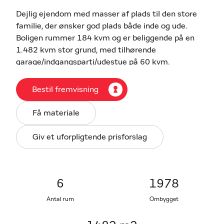
Dejlig ejendom med masser af plads til den store
familie, der ønsker god plads både inde og ude.
Boligen rummer 184 kvm og er beliggende på en
1.482 kvm stor grund, med tilhørende
garage/indgangsparti/udestue på 60 kvm.
Huset er opført i 1967, og det er løbende renoveret
Bestil fremvisning
over de sidste cirka 15 år. Huset byder på en
funktionel og fleksibel planløsning, med mulighed
Få materiale
for at indrette separate afdelinger til eksempelvis
teenagebørn, gæster eller hobby.
Giv et uforpligtende prisforslag
Boligen er indrettet med overdækket indgangsparti,
entré/bryggers, samt en fordelingsgang, der
naturligt binder huset sammen. Herudover findes
6
1978
badeværelse med bruseniche, tre gode værelser,
Antal rum
Ombygget
meget stort køkken/alrum i åben forbindelse med
opholdsstuen, som er med brændeovn.