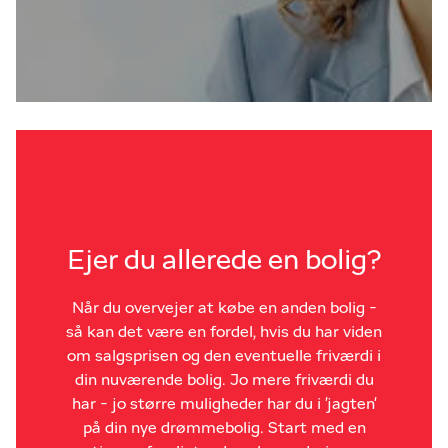
Ejer du allerede en bolig?
Når du overvejer at købe en anden bolig -
så kan det være en fordel, hvis du har viden
om salgsprisen og den eventuelle friværdi i
din nuværende bolig. Jo mere friværdi du
har - jo større muligheder har du i 'jagten'
på din nye drømmebolig. Start med en