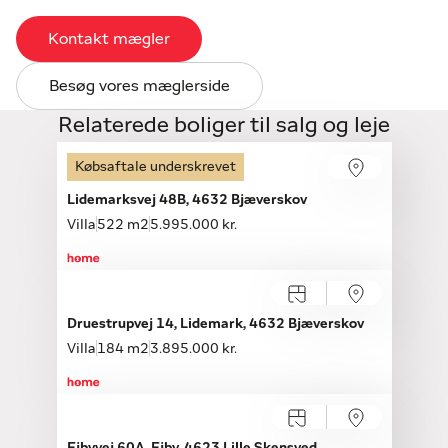
Kontakt mægler
Besøg vores mæglerside
Relaterede boliger til salg og leje
Købsaftale underskrevet
Lidemarksvej 48B, 4632 Bjæverskov
Villa
522 m2
5.995.000 kr.
Åbent hus med tilmelding
Søndag 09.08, kl. 10.00-16.00
Druestrupvej 14, Lidemark, 4632 Bjæverskov
Villa
184 m2
3.895.000 kr.
Åbent hus med tilmelding
Søndag 09.08, kl. 12.00-13.00