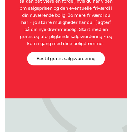
så kan det være en fordel, hvis du har viden
om salgsprisen og den eventuelle friværdi i
din nuværende bolig. Jo mere friværdi du
har - jo større muligheder har du i 'jagten'
på din nye drømmebolig. Start med en
gratis og uforpligtende salgsvurdering - og
kom i gang med dine boligdrømme.
Bestil gratis salgsvurdering