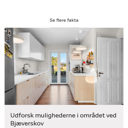
Alt dette får du i hjertet af Bjæverskov – et
velfungerende og attraktivt lokalsamfund med alt
det, du har brug for i hverdagen. Her er kort afstand
Se flere fakta
til skole, indkøb, offentlig transport og
motorvejsnettet, så hverdagen glider nemt og
bekvemt.
Et oplagt valg for dig, der ønsker en klassisk og
stemningsfuld villa med moderne
bekvemmeligheder – lige til at flytte ind i og nyde
fra dag ét. Sælger har betalt tilslutningsgebyr for
fjernvarme, og forventes installation i løbet af
2026.
Udforsk mulighederne i området ved
Bjæverskov