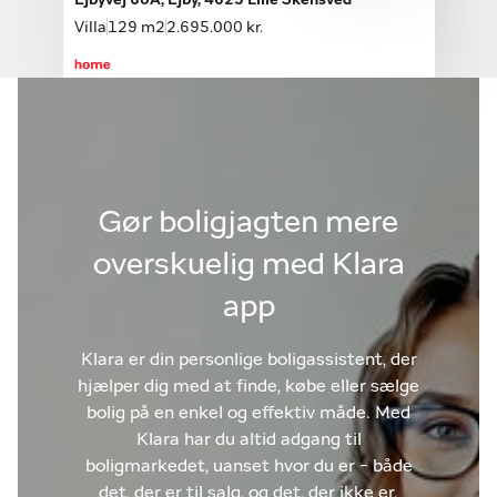
Ejbyvej 60A, Ejby, 4623 Lille Skensved
Villa
129 m2
2.695.000 kr.
Gør boligjagten mere
overskuelig med Klara
app
Klara er din personlige boligassistent, der
hjælper dig med at finde, købe eller sælge
bolig på en enkel og effektiv måde. Med
Klara har du altid adgang til
boligmarkedet, uanset hvor du er - både
det, der er til salg, og det, der ikke er.