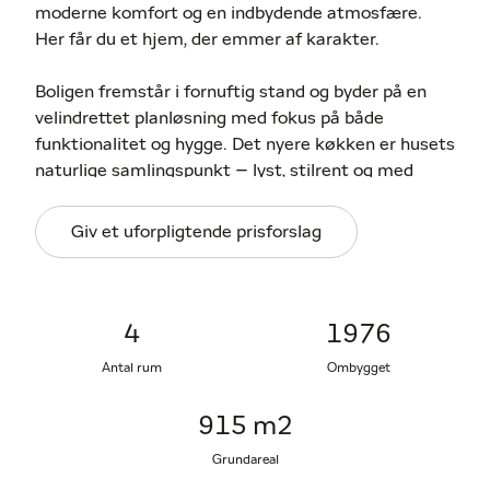
moderne komfort og en indbydende atmosfære.
Her får du et hjem, der emmer af karakter.
Boligen fremstår i fornuftig stand og byder på en
velindrettet planløsning med fokus på både
funktionalitet og hygge. Det nyere køkken er husets
naturlige samlingspunkt – lyst, stilrent og med
masser af plads til både madlavning og nærvær.
Herfra er der åben forbindelse til de rummelige
Giv et uforpligtende prisforslag
opholdsrum, hvor store vinduespartier sikrer et
dejligt lysindfald og en behagelig stemning gennem
hele dagen.
4
1976
Villaen rummer desuden gode værelser med fin
Antal rum
Ombygget
plads til både børn og voksne, samt en kælder, der
giver ekstra muligheder – hvad enten du drømmer
915 m2
om et hobbyrum, opbevaring eller et praktisk
vaskerum.
Grundareal