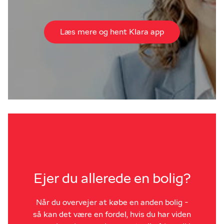
Læs mere og hent Klara app
Ejer du allerede en bolig?
Når du overvejer at købe en anden bolig -
så kan det være en fordel, hvis du har viden