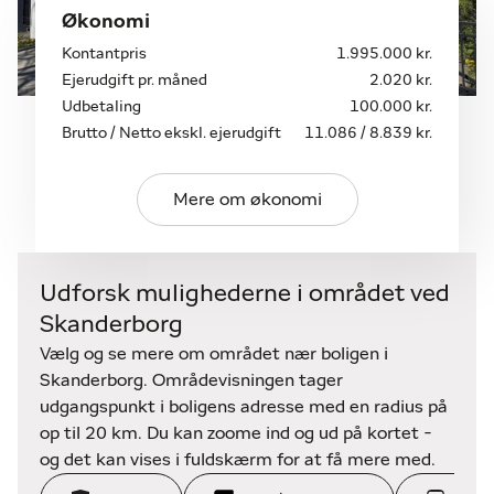
tændt en lun
Økonomi
sommeraften, vil de fleste være klar til at flytte ind!
Kontantpris
1.995.000 kr.
Ejerudgift pr. måned
2.020 kr.
Mesing by er en hyggelig landsby i udkanten af
Udbetaling
100.000 kr.
Skanderborg og Stilling med kort til motorvejen, så
Brutto / Netto ekskl. ejerudgift
11.086 / 8.839 kr.
det
tager kun ca. 15 min at køre til Århus. Man har
således mulighed for at få trygge omgivelser for
Mere om økonomi
børn at
vokse op i kombineret med et aktivt landsbymiljø,
hvor der afholdes fællesspisning, fastelavnsfest,
Udforsk mulighederne i området ved
Sct.
Skanderborg
Hans bål, byfest og øvrige aktiviteter i Mesing
Ungdomsforening og Borgerforeningen. Der er
Vælg og se mere om området nær boligen i
tennisbane,
Skanderborg. Områdevisningen tager
forsamlingshus, boldbane og bålhytte, hvis du
udgangspunkt i boligens adresse med en radius på
sætter pris på fællesskabet eller bare ønsker at
op til 20 km. Du kan zoome ind og ud på kortet -
bruge
og det kan vises i fuldskærm for at få mere med.
faciliteterne til børnefødselsdag eller andet.