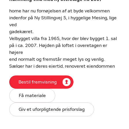
home har nu fornøjelsen af at byde velkommen
indenfor på Ny Stillingvej 5, i hyggelige Mesing, lige
ved
gadekæret.
Velbygget villa fra 1965, hvor der blev bygget 1. sal
på i ca. 2007. Højden på loftet i overetagen er
højere
end normalt og fremstår meget lys og venlig.
Sælger har i deres ejertid, renoveret ejendommen
med bl.a.
nyt køkken, fliser, glatspartlede vægge, indkørsel
Bestil fremvisning
som er blevet belagt med fliser, elegant port/ låge i
smedjejern, som byder velkommen og mange andre
Få materiale
detaljer.
Giv et uforpligtende prisforslag
Du kommer indenfor i entreen og ind i gangen, som
har trappe til første sal, herfra adgang til den store
lyse stue med både sofagruppe og spisebord. Herfra