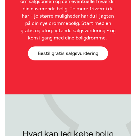
om salgsprisen og den eventuelle friværdi i
din nuværende bolig. Jo mere friværdi du
har - jo større muligheder har du i 'jagten'
på din nye drømmebolig. Start med en
gratis og uforpligtende salgsvurdering - og
kom i gang med dine boligdrømme.
Bestil gratis salgsvurdering
Hvad kan jeg købe bolig