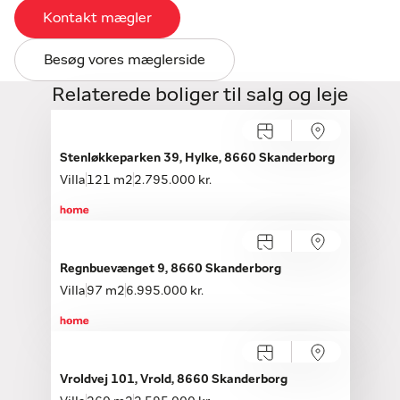
Kontakt mægler
Besøg vores mæglerside
Relaterede boliger til salg og leje
Åbent hus med tilmelding
Lørdag 15.08, kl. 10.00-13.00
Stenløkkeparken 39, Hylke, 8660 Skanderborg
Villa
121 m2
2.795.000 kr.
Regnbuevænget 9, 8660 Skanderborg
Villa
97 m2
6.995.000 kr.
Vroldvej 101, Vrold, 8660 Skanderborg