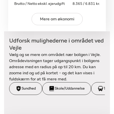
Brutto / Netto ekskl. ejerudgift
8.365 / 6.831 kr.
Ring til home Vejle og bestil en fremvisning. – tlf.
75 822 811 eller vejle@home.dk
Mere om økonomi
Udforsk mulighederne i området ved
Vejle
Vælg og se mere om området nær boligen i Vejle.
Områdevisningen tager udgangspunkt i boligens
adresse med en radius på op til 20 km. Du kan
zoome ind og ud på kortet - og det kan vises i
fuldskærm for at få mere med.
Sundhed
Skole/Uddannelse
Trans