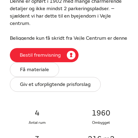
Denne er opført i 1902 med mange charmerende
detaljer og ikke mindst 2 parkeringspladser. –
sjældent vi har dette til en byejendom i Vejle
centrum.
Beliggende kun få skridt fra Vejle Centrum er denne
villa placeret ideelt for dem, der ønsker nem adgang
til byens pulserende liv uden at gå på kompromis
Bestil fremvisning
med freden og roen hjemme. Indkøbsmulighederne
ligger lige rundt om hjørnet sammen med skoler og
Få materiale
andre nødvendigheder for dagligdagen.
Bemærk ejendommen har en stor underetage der
Giv et uforpligtende prisforslag
tidligere har været erhverv med særdeles gode
disponible rum og god loftshøjde.
Boligindretning med entré, der fører dig videre til
4
1960
husets hjerte. Her finder du en trappe til første
Antal rum
Ombygget
salen og kælderen samt åbningen ind til
stueetagen. Stueetagen rummer et soveværelse