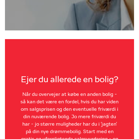
Ejer du allerede en bolig?
Når du overvejer at købe en anden bolig -
så kan det være en fordel, hvis du har viden
om salgsprisen og den eventuelle friværdi i
din nuværende bolig. Jo mere friværdi du
har - jo større muligheder har du i 'jagten'
på din nye drømmebolig. Start med en
gratis og uforpligtende salgsvurdering - og