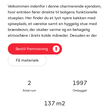
Velkommen indenfor i denne charmerende ejendom,
hvor entréen fører direkte til boligens funktionelle
stueplan. Her finder du et lyst nyere køkken med
spiseplads, et værelse samt en hyggelig stue med
brændeovn, der skaber varme og en behagelig
atmosfære i årets kolde måneder. Desuden er der
et nyere badeværelse med bruseniche og plads til
vaskemaskine.
Bestil fremvisning
Fra køkkenet fører en trappe til førstesalen, som
Få materiale
byder på tre gode disponible rum – oplagte som
soveværelser, kontor eller hobbyrum.
Ejendommen ligger på en overskuelig grund med
2
1997
plads til både afslapning og praktiske gøremål. Her
Antal rum
Ombygget
kan man nemt indrette en hyggelig terrasse, en
grøn have eller et opholdsareal til sommerdage
137 m2
med familie og venner.