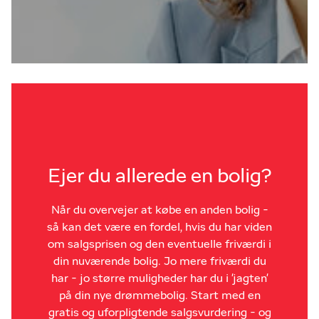
Ejer du allerede en bolig?
Når du overvejer at købe en anden bolig -
så kan det være en fordel, hvis du har viden
om salgsprisen og den eventuelle friværdi i
din nuværende bolig. Jo mere friværdi du
har - jo større muligheder har du i 'jagten'
på din nye drømmebolig. Start med en
gratis og uforpligtende salgsvurdering - og