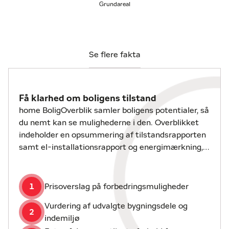
Grundareal
Den fleksible anvendelse gør huset ideelt som både
helårsbolig, flexbolig, forældrekøb eller udlejning via
Airbnb.
Se flere fakta
Der er bus lige ved døren, så man nemt kan komme
til Nykøbing Falster, hvor der findes indkøb, skole,
uddannelsesmuligheder, fritidsaktiviteter og gode
Få klarhed om boligens tilstand
transportforbindelser til resten af landet.
home BoligOverblik samler boligens potentialer, så
du nemt kan se mulighederne i den. Overblikket
Området byder på smuk natur, og det er værd at
indeholder en opsummering af tilstandsrapporten
nævne, at der kun er ca. 10 minutters kørsel til
samt el-installationsrapport og energimærkning,
Marielyst Torv med en af Danmarks bedste
hvis disse er udarbejdet.
badestrande.
1
Prisoverslag på forbedringsmuligheder
Lyder ejendommen som noget for dig? Kontakt os
gerne for en fremvisning.
Vurdering af udvalgte bygningsdele og
2
indemiljø