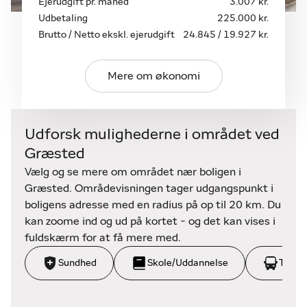
Ejerudgift pr. måned
3.007 kr.
flere lifte samt eget badeværelse med brus.
Udbetaling
225.000 kr.
Brutto / Netto ekskl. ejerudgift
24.845 / 19.927 kr.
Udover bolig og erhverv får du flere gode
udbygninger, en sydvendt og privat have, samt to
dejlige terrasser – én i forlængelse af stuen med
Mere om økonomi
elektrisk pergola og én stor, solrig terrasse i haven,
der indbyder til både afslapning og grill med familie
og venner.
Udforsk mulighederne i området ved
Græsted
Denne ejendom er ekstraordinært velholdt – både
ude og inde. Alt fremstår pænt, opdateret og klar til
Vælg og se mere om området nær boligen i
nye ejere – hvad end du drømmer om at bo, arbejde
Græsted. Områdevisningen tager udgangspunkt i
eller kombinere begge dele ét og samme sted.
boligens adresse med en radius på op til 20 km. Du
Ejendomme som denne hænger ikke på træerne –
kan zoome ind og ud på kortet - og det kan vises i
kontakt os allerede i dag for en fremvisning.
fuldskærm for at få mere med.
Græsted Stationsvej 51A + 51B – ét sted, mange
Sundhed
Skole/Uddannelse
Trans
muligheder.