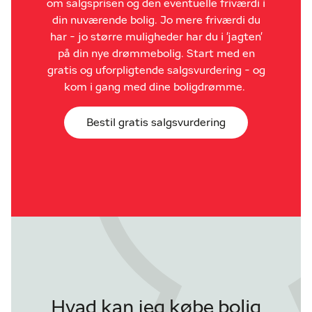
om salgsprisen og den eventuelle friværdi i
din nuværende bolig. Jo mere friværdi du
har - jo større muligheder har du i 'jagten'
på din nye drømmebolig. Start med en
gratis og uforpligtende salgsvurdering - og
kom i gang med dine boligdrømme.
Bestil gratis salgsvurdering
Hvad kan jeg købe bolig