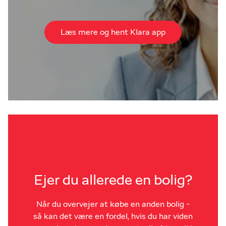
Læs mere og hent Klara app
Ejer du allerede en bolig?
Når du overvejer at købe en anden bolig -
så kan det være en fordel, hvis du har viden