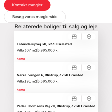
Kontakt mægler
Besøg vores mæglerside
Relaterede boliger til salg og leje
Esbønderupvej 30, 3230 Græsted
Villa
307 m2
3.995.000 kr.
Åbent hus med tilmelding
Søndag 09.08, kl. 10.00-16.00
Nørre-Vangen 6, Blistrup, 3230 Græsted
Villa
191 m2
3.395.000 kr.
Peder Thomsens Vej 2D, Blistrup, 3230 Græsted