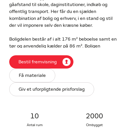
gåafstand til skole, daginstitutioner, indkøb og
offentlig transport. Her får du en sjælden
kombination af bolig og erhverv, i en stand og stil
der vil imponere selv den kræsne køber.
Boligdelen består af i alt 176 m² beboelse samt en
tør og anvendelig kælder på 86 m². Boligen
fremstår gennemført og indflytningsklar med
moderne løsninger og en god rumfordeling. Du
Bestil fremvisning
bydes velkommen i en rummelig entré med trappe
til 1. salen. Stueplanet byder på en stor og lys
Få materiale
opholdsstue i åben forbindelse med spisestuen,
hvorfra der er adgang til et stilfuldt, nyere renoveret
Giv et uforpligtende prisforslag
køkken. Fra stuen er der udgang til en skøn
terrasse med nyere elektrisk pergola – perfekt til
både afslapning og hyggelige sommeraftener.
På 1. sal finder du et møblérbart repos, et
10
2000
soveværelse, et stort og lyst værelse med mulighed
Antal rum
Ombygget