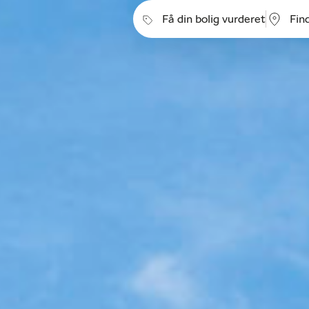
Få din bolig vurderet
Fin