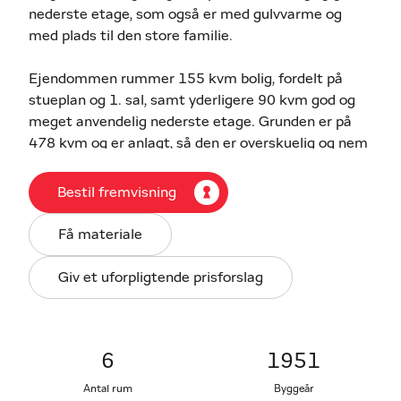
nederste etage, som også er med gulvvarme og
med plads til den store familie.
Ejendommen rummer 155 kvm bolig, fordelt på
stueplan og 1. sal, samt yderligere 90 kvm god og
meget anvendelig nederste etage. Grunden er på
478 kvm og er anlagt, så den er overskuelig og nem
at vedligeholde.
Bestil fremvisning
Boligen er i høj stueplan indrettet med entré, pænt
køkken med lyse elementer og med plads til et lille
Få materiale
spisebord, gæstetoilet, spisestue, samt en lys
vinkelstue med udgang til den hyggelige
Giv et uforpligtende prisforslag
overdækkede terrasse, som giver gode muligheder
for at nyde udelivet i læ og tørvejr.
På 1. sal findes et repos, et rummeligt soveværelse
6
1951
med walk-in-closet og udgang til en sydøst-vendt
Antal rum
Byggeår