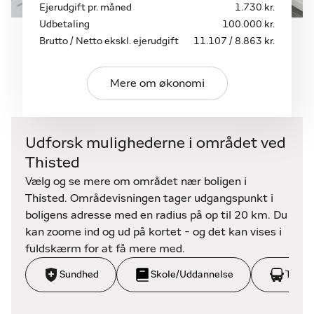
samtidig et meget roligt område.
Ejerudgift pr. måned
1.730 kr.
Udbetaling
100.000 kr.
Der medfølger et solcelleanlæg, som muliggør en
Brutto / Netto ekskl. ejerudgift
11.107 / 8.863 kr.
lav elregning.
Mere om økonomi
En velindrettet bolig med god plads både inde og
ude, samt en planløsning, der passer perfekt til
familiens behov.
Udforsk mulighederne i området ved
Kontakt home Thisted for yderligere information
Thisted
eller for at aftale en fremvisning.
Vælg og se mere om området nær boligen i
Thisted. Områdevisningen tager udgangspunkt i
boligens adresse med en radius på op til 20 km. Du
kan zoome ind og ud på kortet - og det kan vises i
fuldskærm for at få mere med.
Sundhed
Skole/Uddannelse
Trans