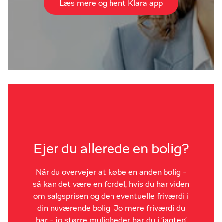
Læs mere og hent Klara app
Ejer du allerede en bolig?
Når du overvejer at købe en anden bolig -
så kan det være en fordel, hvis du har viden
om salgsprisen og den eventuelle friværdi i
din nuværende bolig. Jo mere friværdi du
har - jo større muligheder har du i 'jagten'