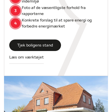
indemiljø
Foto af de væsentligste forhold fra
3
rapporterne
Konkrete forslag til at spare energi og
4
forbedre energimærket
Tjek boligens stand
Læs om værktøjet