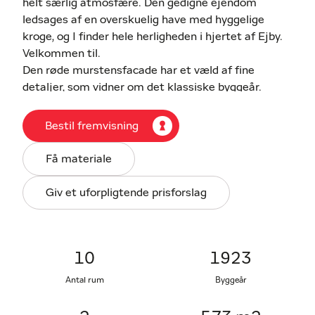
helt særlig atmosfære. Den gedigne ejendom
ledsages af en overskuelig have med hyggelige
kroge, og I finder hele herligheden i hjertet af Ejby.
Velkommen til.
Den røde murstensfacade har et væld af fine
detaljer, som vidner om det klassiske byggeår.
Sjælen og charmen fra dengang er bestemt til
stede, skønt der også er sket mange forbedringer.
Bestil fremvisning
Se bare det hvide, grebsfrie køkken, som står under
de fritlagte loftsbjælker. Herfra er der et naturligt
Få materiale
rumforløb videre til resten af stueetagen, som
foruden endnu et køkken tæller fire stuer, en
Giv et uforpligtende prisforslag
udestue og et badeværelse. Der har tidligere været
butik i en del af arealet, hvilket vidner om
ejendommens mange muligheder.
Fem spændende værelser ligger side om side med
10
1923
endnu et badeværelse på førstesalen, hvorfra der er
Antal rum
Byggeår
udgang til en vestvendt tagterrasse. Endelig er der
også en lille kælder og en garage.