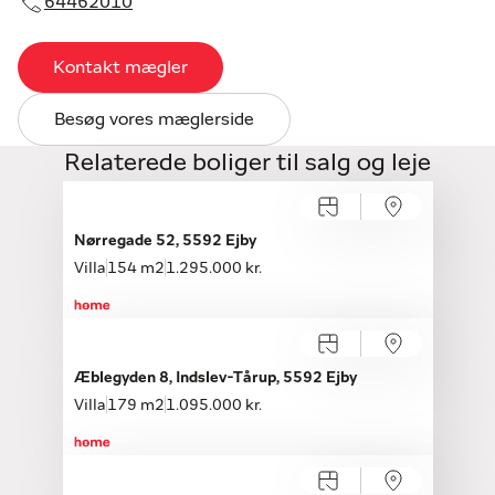
64462010
Kontakt mægler
Besøg vores mæglerside
Relaterede boliger til salg og leje
Åbent hus med tilmelding
Onsdag 12.08, kl. 16.00-16.30
Nørregade 52, 5592 Ejby
Villa
154 m2
1.295.000 kr.
Æblegyden 8, Indslev-Tårup, 5592 Ejby
Villa
179 m2
1.095.000 kr.