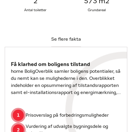
2
573 m2
Der er flere terrassedøre i huset, som giver adgang
til baghaven, hvor et nemt og opvokset udemiljø
Antal toiletter
Grundareal
venter. Her finder I hurtigt en rar og ugeneret plads i
solen.
I bosætter jer så centralt, at I kan gå til flere af
dagligdagens gøremål på ganske få minutter. Der er
Se flere fakta
eksempelvis under 300 meter til såvel
supermarkedet som togstationen, og meget mere
er der heller ikke til hverken daginstitution, bibliotek
Få klarhed om boligens tilstand
eller Vestermoseskoven. Ejby Skole ligger godt en
home BoligOverblik samler boligens potentialer, så
kilometer fra hoveddøren sammen med
du nemt kan se mulighederne i den. Overblikket
idrætshallen og fodboldbanerne.
indeholder en opsummering af tilstandsrapporten
Skal I overtage det historiske hus i Ejbys hjerte?
samt el-installationsrapport og energimærkning,
Book en fremvisning.
hvis disse er udarbejdet.
Bemærk: Der bor pt. en lejer i huset.
1
Prisoverslag på forbedringsmuligheder
Vurdering af udvalgte bygningsdele og
2