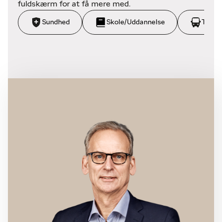
fuldskærm for at få mere med.
Sundhed
Skole/Uddannelse
Trans