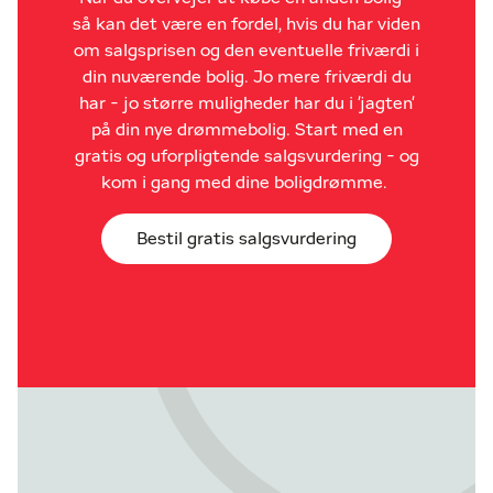
så kan det være en fordel, hvis du har viden
om salgsprisen og den eventuelle friværdi i
din nuværende bolig. Jo mere friværdi du
har - jo større muligheder har du i 'jagten'
på din nye drømmebolig. Start med en
gratis og uforpligtende salgsvurdering - og
kom i gang med dine boligdrømme.
Bestil gratis salgsvurdering