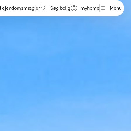
d ejendomsmægler
Søg bolig
myhome
Menu