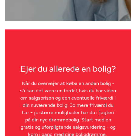
Ejer du allerede en bolig?
Når du overvejer at købe en anden bolig -
så kan det være en fordel, hvis du har viden
om salgsprisen og den eventuelle friværdi i
din nuværende bolig. Jo mere friværdi du
har - jo større muligheder har du i 'jagten'
på din nye drømmebolig. Start med en
gratis og uforpligtende salgsvurdering - og
kom i gang med dine boligdrømme.