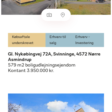
Købsaftale
Erhverv til
Erhverv -
underskrevet
salg
Investering
Gl. Nykøbingvej 72A, Svinninge, 4572 Nørre
Asmindrup
579 m2 boligudlejningsejendom
Kontant 3.950.000 kr.