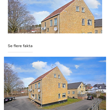
Se flere fakta
Rigtig god og veldisponeret udlejningsejendom.
Ejendommen der i tidernes morgen husede den
lokale brugsforening er ombygget til boliger i
sælgers ejertid og har i dag 7 lejemål i varierende
størrelse men alle i god stand.