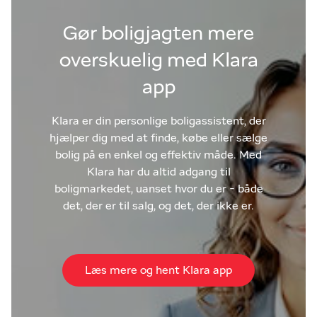
Gør boligjagten mere
overskuelig med Klara
app
Klara er din personlige boligassistent, der
hjælper dig med at finde, købe eller sælge
bolig på en enkel og effektiv måde. Med
Klara har du altid adgang til
boligmarkedet, uanset hvor du er - både
det, der er til salg, og det, der ikke er.
Læs mere og hent Klara app