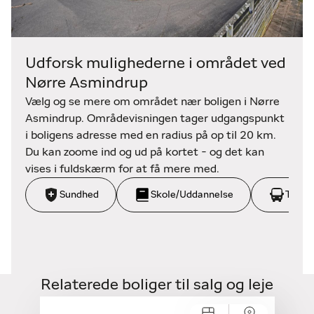
Ejendommen har aldrig haft tomgang og har noget
lejereserve.
Alt forbrug sker efter individuelle målere
Rigtig pæn ejendom.
Udforsk mulighederne i området ved
Nørre Asmindrup
Vælg og se mere om området nær boligen i Nørre
Asmindrup. Områdevisningen tager udgangspunkt
i boligens adresse med en radius på op til 20 km.
Du kan zoome ind og ud på kortet - og det kan
vises i fuldskærm for at få mere med.
Sundhed
Skole/Uddannelse
Trans
Relaterede boliger til salg og leje