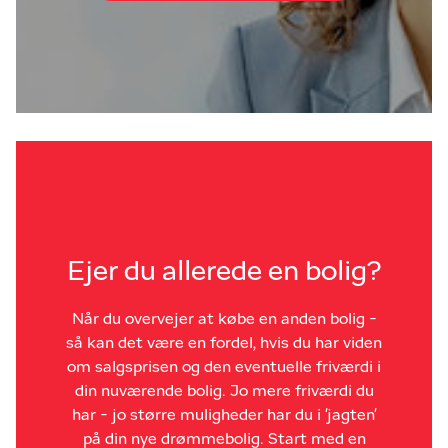
Ejer du allerede en bolig?
Når du overvejer at købe en anden bolig -
så kan det være en fordel, hvis du har viden
om salgsprisen og den eventuelle friværdi i
din nuværende bolig. Jo mere friværdi du
har - jo større muligheder har du i 'jagten'
på din nye drømmebolig. Start med en