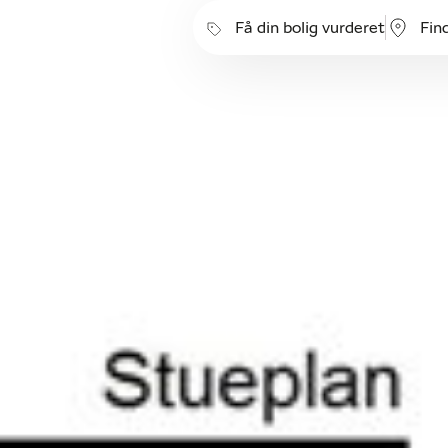
Få din bolig vurderet
Fin