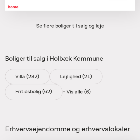
fritids- og helårsgrunde – samt erhvervsejendomme
som investeringsejendomme, butikker, produktions- og
lagerejendomme, kontorer og projektejendomme.
Se flere boliger til salg og leje
Markedsføringen er skræddersyet til den enkelte
ejendom, så din bolig når de rigtige købere.
Vi slipper ikke sagen, før alt er på
Boliger til salg i Holbæk Kommune
plads
Hos home Holbæk følger vi op hele vejen. Det er vores
Villa (282)
Lejlighed (21)
løfte, at du får den bedst mulige service, og at alle
detaljer er ordnet, før du overdrager nøglerne. Vores
Fritidsbolig (62)
+ Vis alle (6)
personlige team møder dig med begge ben på jorden –
altid parat til fremvisning med kort varsel.
Tag kontakt til os i dag
Erhvervsejendomme og erhvervslokaler
Som din ejendomsmægler Holbæk står vi klar til at give