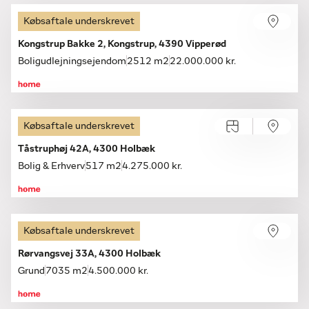
en uforpligtende samtale om dit boligsalg eller boligkøb.
Besøg os i butikken eller ring, så finder vi sammen den
Købsaftale underskrevet
bedste løsning for dig.
Kongstrup Bakke 2, Kongstrup, 4390 Vipperød
Boligudlejningsejendom
2512 m2
22.000.000 kr.
Købsaftale underskrevet
Tåstruphøj 42A, 4300 Holbæk
Bolig & Erhverv
517 m2
4.275.000 kr.
Købsaftale underskrevet
Rørvangsvej 33A, 4300 Holbæk
Grund
7035 m2
4.500.000 kr.