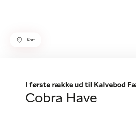
Kort
I første række ud til Kalvebod F
Cobra Have
Se projektets boliger
Kontakt mægl