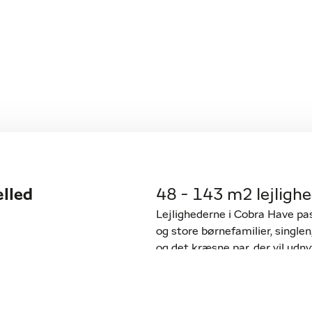
ælled
48 - 143 m2 lejligh
Lejlighederne i Cobra Have pa
og store børnefamilier, singlen,
og det kræsne par, der vil udn
kunne trække stikket og nyde 
er
48 m² til 146 m².