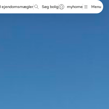
d ejendomsmægler
Søg bolig
myhome
Menu