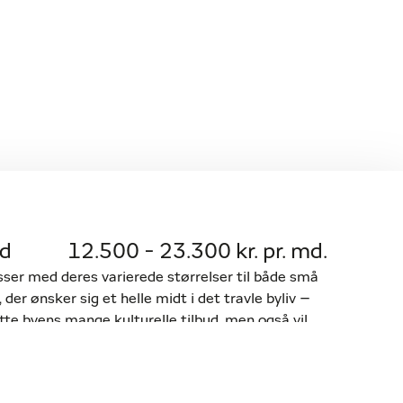
ed
12.500 - 23.300 kr. pr. md.
sser med deres varierede størrelser til både små
 der ønsker sig et helle midt i det travle byliv –
ytte byens mange kulturelle tilbud, men også vil
naturens ro. Cobra Haves 218 lejligheder er på