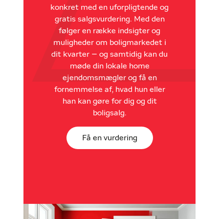
konkret med en uforpligtende og
gratis salgsvurdering. Med den
følger en række indsigter og
muligheder om boligmarkedet i
dit kvarter – og samtidig kan du
møde din lokale home
ejendomsmægler og få en
fornemmelse af, hvad hun eller
han kan gøre for dig og dit
boligsalg.
Få en vurdering