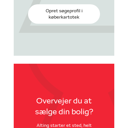
Opret søgeprofil i
køberkartotek
Overvejer du at
sælge din bolig?
Alting starter et sted, helt