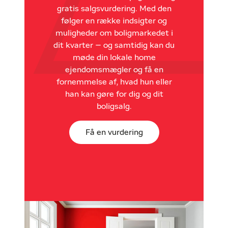
gratis salgsvurdering. Med den
følger en række indsigter og
muligheder om boligmarkedet i
dit kvarter – og samtidig kan du
møde din lokale home
ejendomsmægler og få en
fornemmelse af, hvad hun eller
han kan gøre for dig og dit
boligsalg.
Få en vurdering