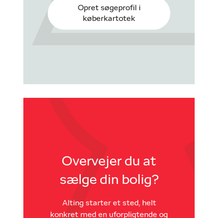
Opret søgeprofil i
køberkartotek
Overvejer du at
sælge din bolig?
Alting starter et sted, helt
konkret med en uforpligtende og