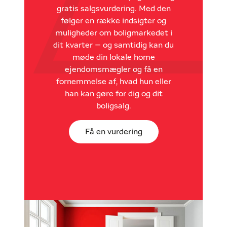
gratis salgsvurdering. Med den
følger en række indsigter og
muligheder om boligmarkedet i
dit kvarter – og samtidig kan du
møde din lokale home
ejendomsmægler og få en
fornemmelse af, hvad hun eller
han kan gøre for dig og dit
boligsalg.
Få en vurdering