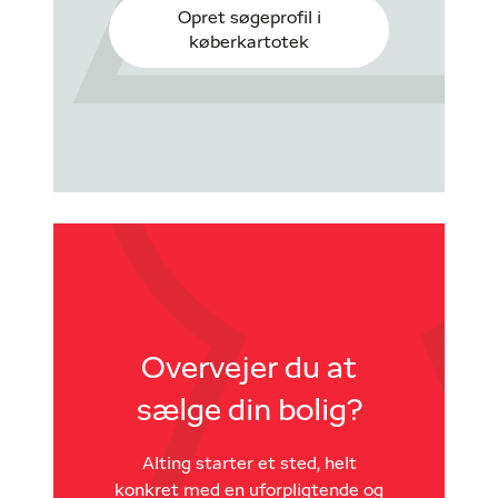
Opret søgeprofil i
køberkartotek
Overvejer du at
sælge din bolig?
Alting starter et sted, helt
konkret med en uforpligtende og