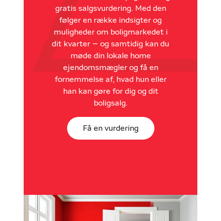
gratis salgsvurdering. Med den
følger en række indsigter og
muligheder om boligmarkedet i
dit kvarter – og samtidig kan du
møde din lokale home
ejendomsmægler og få en
fornemmelse af, hvad hun eller
han kan gøre for dig og dit
boligsalg.
Få en vurdering