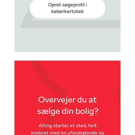
Opret søgeprofil i
køberkartotek
Overvejer du at
sælge din bolig?
Alting starter et sted, helt
konkret med en uforpligtende og