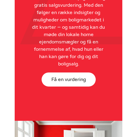
gratis salgsvurdering. Med den
følger en række indsigter og
muligheder om boligmarkedet i
dit kvarter – og samtidig kan du
møde din lokale home
ejendomsmægler og få en
fornemmelse af, hvad hun eller
han kan gøre for dig og dit
boligsalg.
Få en vurdering