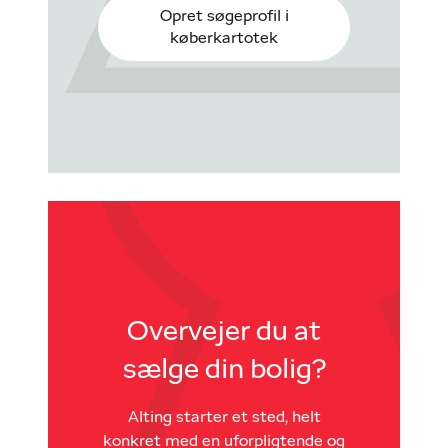
Opret søgeprofil i
køberkartotek
Overvejer du at
sælge din bolig?
Alting starter et sted, helt
konkret med en uforpligtende og