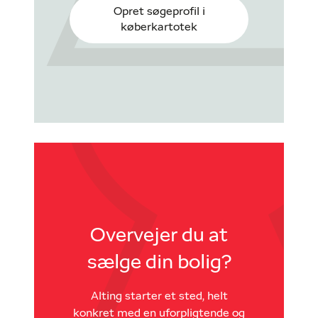
Opret søgeprofil i
køberkartotek
Overvejer du at
sælge din bolig?
Alting starter et sted, helt
konkret med en uforpligtende og