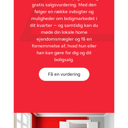
gratis salgsvurdering. Med den
følger en række indsigter og
muligheder om boligmarkedet i
dit kvarter – og samtidig kan du
møde din lokale home
ejendomsmægler og få en
fornemmelse af, hvad hun eller
han kan gøre for dig og dit
boligsalg.
Få en vurdering