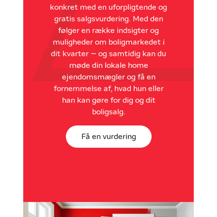
konkret med en uforpligtende og
gratis salgsvurdering. Med den
følger en række indsigter og
muligheder om boligmarkedet i
dit kvarter – og samtidig kan du
møde din lokale home
ejendomsmægler og få en
fornemmelse af, hvad hun eller
han kan gøre for dig og dit
boligsalg.
Få en vurdering