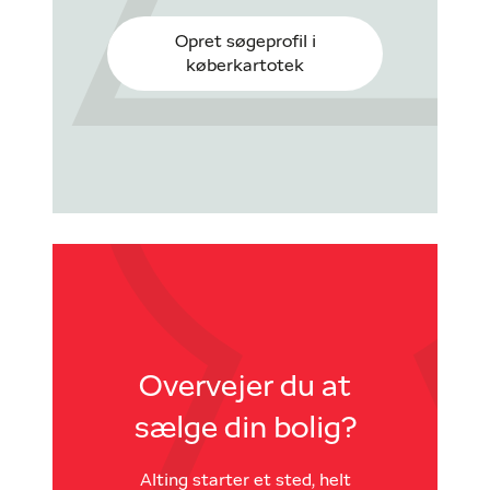
Opret søgeprofil i
køberkartotek
Overvejer du at
sælge din bolig?
Alting starter et sted, helt