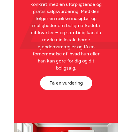
konkret med en uforpligtende og
gratis salgsvurdering. Med den
følger en række indsigter og
muligheder om boligmarkedet i
dit kvarter – og samtidig kan du
møde din lokale home
ejendomsmægler og få en
fornemmelse af, hvad hun eller
han kan gøre for dig og dit
boligsalg.
Få en vurdering