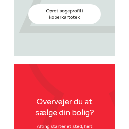
Opret søgeprofil i
køberkartotek
Overvejer du at
sælge din bolig?
Alting starter et sted, helt