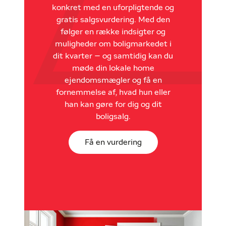
konkret med en uforpligtende og
gratis salgsvurdering. Med den
følger en række indsigter og
muligheder om boligmarkedet i
dit kvarter – og samtidig kan du
møde din lokale home
ejendomsmægler og få en
fornemmelse af, hvad hun eller
han kan gøre for dig og dit
boligsalg.
Få en vurdering